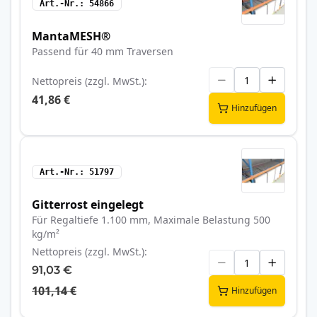
Art.-Nr.
54866
MantaMESH®
Passend für 40 mm Traversen
Nettopreis (zzgl. MwSt.)
41,86 €
Hinzufügen
Art.-Nr.
51797
Gitterrost eingelegt
Für Regaltiefe 1.100 mm, Maximale Belastung 500
kg/m²
Nettopreis (zzgl. MwSt.)
91,03 €
101,14 €
Hinzufügen