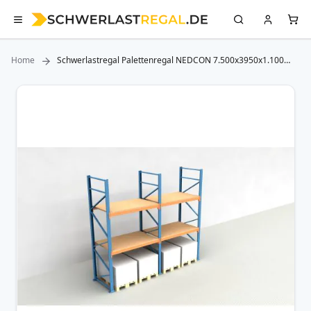
Home
Schwerlastregal Palettenregal NEDCON 7.500x3950x1.100
mm (HxBxT), Einfachregal, 3 Lagerebenen, 3.000 kg Fachlast,
mit Spanplatten
Zum
Ende
der
Bildergalerie
springen