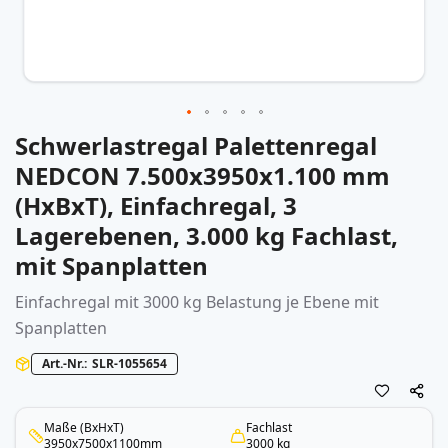
Schwerlastregal Palettenregal
Zum
Anfang
NEDCON 7.500x3950x1.100 mm
der
(HxBxT), Einfachregal, 3
Bildergalerie
springen
Lagerebenen, 3.000 kg Fachlast,
mit Spanplatten
Einfachregal mit 3000 kg Belastung je Ebene mit
Spanplatten
Art.-Nr.
SLR-1055654
Maße (BxHxT)
Fachlast
3950x7500x1100mm
3000 kg