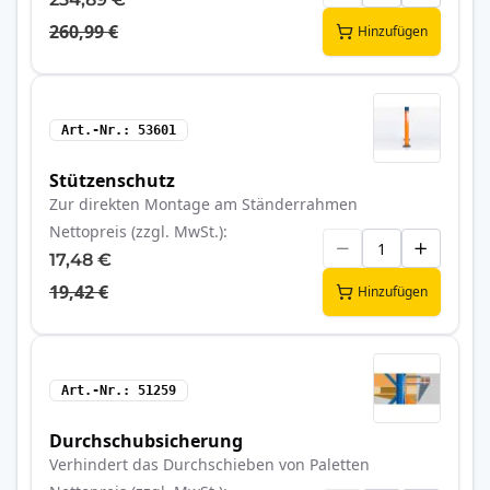
260,99 €
Hinzufügen
Art.-Nr.
53601
Stützenschutz
Zur direkten Montage am Ständerrahmen
Nettopreis (zzgl. MwSt.)
17,48 €
19,42 €
Hinzufügen
Art.-Nr.
51259
Durchschubsicherung
Verhindert das Durchschieben von Paletten