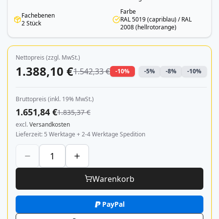
Farbe
Fachebenen
RAL 5019 (capriblau) / RAL
2 Stück
2008 (hellrotorange)
Nettopreis (zzgl. MwSt.)
1.388,10 €
1.542,33 €
-10%
-5%
-8%
-10%
Bruttopreis (inkl. 19% MwSt.)
1.651,84 €
1.835,37 €
excl.
Versandkosten
Lieferzeit
5 Werktage + 2-4 Werktage Spedition
Warenkorb
PayPal