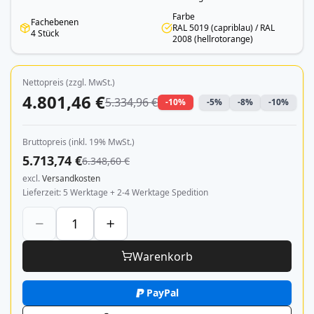
Farbe
Fachebenen
RAL 5019 (capriblau) / RAL
4 Stück
2008 (hellrotorange)
Nettopreis (zzgl. MwSt.)
4.801,46 €
5.334,96 €
-10%
-5%
-8%
-10%
Bruttopreis (inkl. 19% MwSt.)
5.713,74 €
6.348,60 €
excl.
Versandkosten
Lieferzeit
5 Werktage + 2-4 Werktage Spedition
Warenkorb
PayPal