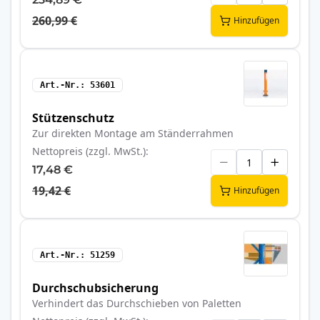
260,99 €
Hinzufügen
Art.-Nr.
53601
Stützenschutz
Zur direkten Montage am Ständerrahmen
Nettopreis (zzgl. MwSt.)
17,48 €
19,42 €
Hinzufügen
Art.-Nr.
51259
Durchschubsicherung
Verhindert das Durchschieben von Paletten