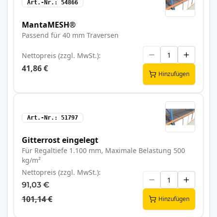
Art.-Nr.
54866
MantaMESH®
Passend für 40 mm Traversen
Nettopreis (zzgl. MwSt.)
41,86 €
Hinzufügen
Art.-Nr.
51797
Gitterrost eingelegt
Für Regaltiefe 1.100 mm, Maximale Belastung 500
kg/m²
Nettopreis (zzgl. MwSt.)
91,03 €
101,14 €
Hinzufügen