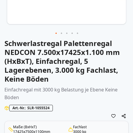
Schwerlastregal Palettenregal
Zum
Anfang
NEDCON 7.500x17425x1.100 mm
der
(HxBxT), Einfachregal, 5
Bildergalerie
springen
Lagerebenen, 3.000 kg Fachlast,
Keine Böden
Einfachregal mit 3000 kg Belastung je Ebene Keine
Böden
Art.-Nr.
SLR-1055524
Maße (BxHxT)
Fachlast
17425x7500x1100mm
3000 kg