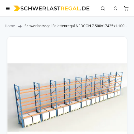
Home
Schwerlastregal Palettenregal NEDCON 7.500x17425x1.100
mm (HxBxT), Einfachregal, 5 Lagerebenen, 3.000 kg Fachlast,
Keine Böden
Zum
Ende
der
Bildergalerie
springen