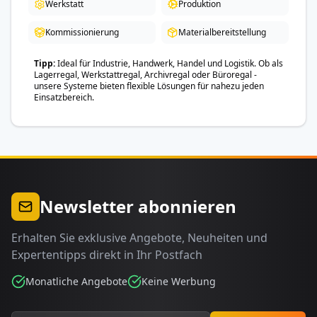
Werkstatt
Produktion
Kommissionierung
Materialbereitstellung
Tipp
Ideal für Industrie, Handwerk, Handel und Logistik. Ob als
Lagerregal, Werkstattregal, Archivregal oder Büroregal -
unsere Systeme bieten flexible Lösungen für nahezu jeden
Einsatzbereich.
Newsletter abonnieren
Erhalten Sie exklusive Angebote, Neuheiten und
Expertentipps direkt in Ihr Postfach
Monatliche Angebote
Keine Werbung