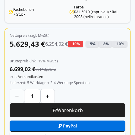
Farbe
Fachebenen
RAL 5019 (capriblau) / RAL
7 Stück
2008 (hellrotorange)
Nettopreis (zzgl. MwSt.)
5.629,43 €
6.254,92 €
-10%
-5%
-8%
-10%
Bruttopreis (inkl. 19% MwSt.)
6.699,02 €
7.443,35 €
excl.
Versandkosten
Lieferzeit
5 Werktage + 2-4 Werktage Spedition
Warenkorb
PayPal