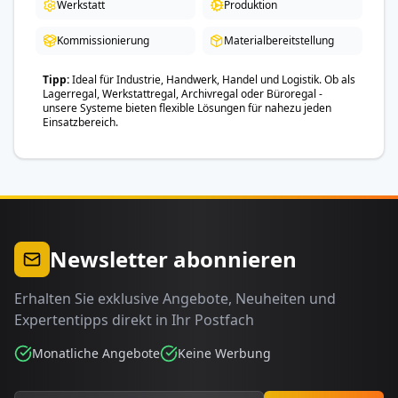
Werkstatt
Produktion
Kommissionierung
Materialbereitstellung
Tipp
Ideal für Industrie, Handwerk, Handel und Logistik. Ob als
Lagerregal, Werkstattregal, Archivregal oder Büroregal -
unsere Systeme bieten flexible Lösungen für nahezu jeden
Einsatzbereich.
Newsletter abonnieren
Erhalten Sie exklusive Angebote, Neuheiten und
Expertentipps direkt in Ihr Postfach
Monatliche Angebote
Keine Werbung