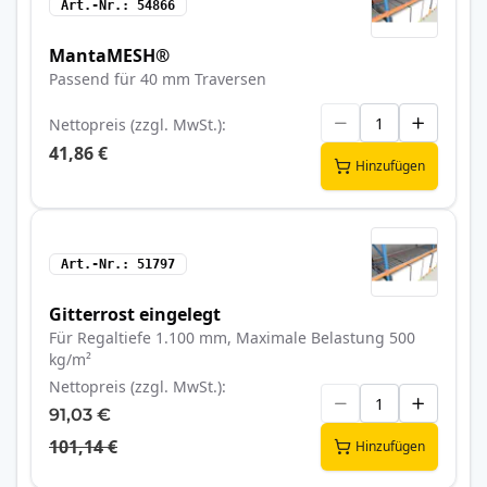
Art.-Nr.
54866
MantaMESH®
Passend für 40 mm Traversen
Nettopreis (zzgl. MwSt.)
41,86 €
Hinzufügen
Art.-Nr.
51797
Gitterrost eingelegt
Für Regaltiefe 1.100 mm, Maximale Belastung 500
kg/m²
Nettopreis (zzgl. MwSt.)
91,03 €
101,14 €
Hinzufügen