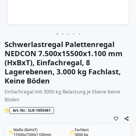
Schwerlastregal Palettenregal
Zum
Anfang
NEDCON 7.500x15500x1.100 mm
der
(HxBxT), Einfachregal, 8
Bildergalerie
springen
Lagerebenen, 3.000 kg Fachlast,
Keine Böden
Einfachregal mit 3000 kg Belastung je Ebene Keine
Böden
Art.-Nr.
SLR-1055461
Maße (BxHxT)
Fachlast
15500x7500x1100mm
3000 kg