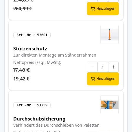
260,99 €
Hinzufügen
Art.-Nr.
53601
Stützenschutz
Zur direkten Montage am Ständerrahmen
Nettopreis (zzgl. MwSt.)
17,48 €
19,42 €
Hinzufügen
Art.-Nr.
51259
Durchschubsicherung
Verhindert das Durchschieben von Paletten