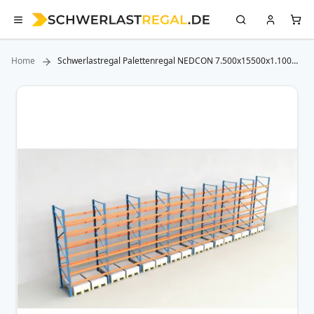
Home
Schwerlastregal Palettenregal NEDCON 7.500x15500x1.100
mm (HxBxT), Einfachregal, 8 Lagerebenen, 3.000 kg Fachlast,
Keine Böden
Zum
Ende
der
Bildergalerie
springen