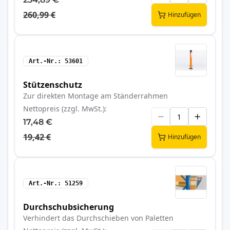
260,99 €
Hinzufügen
Art.-Nr.
53601
Stützenschutz
Zur direkten Montage am Ständerrahmen
Nettopreis (zzgl. MwSt.)
17,48 €
19,42 €
Hinzufügen
Art.-Nr.
51259
Durchschubsicherung
Verhindert das Durchschieben von Paletten