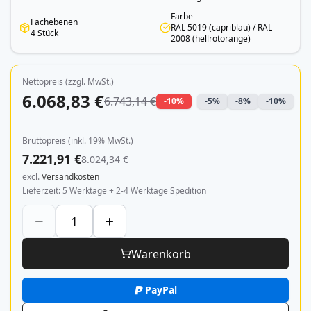
Farbe
Fachebenen
RAL 5019 (capriblau) / RAL
4 Stück
2008 (hellrotorange)
Nettopreis (zzgl. MwSt.)
6.068,83 €
6.743,14 €
-10%
-5%
-8%
-10%
Bruttopreis (inkl. 19% MwSt.)
7.221,91 €
8.024,34 €
excl.
Versandkosten
Lieferzeit
5 Werktage + 2-4 Werktage Spedition
Warenkorb
PayPal