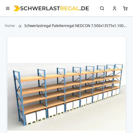
Home
Schwerlastregal Palettenregal NEDCON 7.500x13575x1.100
mm (HxBxT), Einfachregal, 5 Lagerebenen, 3.000 kg Fachlast,
mit Spanplatten
Zum
Ende
der
Bildergalerie
springen