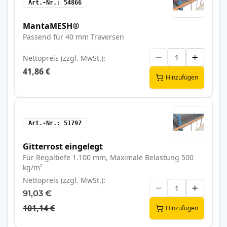
Art.-Nr.
54866
MantaMESH®
Passend für 40 mm Traversen
Nettopreis (zzgl. MwSt.)
41,86 €
Hinzufügen
Art.-Nr.
51797
Gitterrost eingelegt
Für Regaltiefe 1.100 mm, Maximale Belastung 500
kg/m²
Nettopreis (zzgl. MwSt.)
91,03 €
101,14 €
Hinzufügen