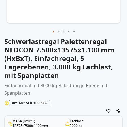
Schwerlastregal Palettenregal
Zum
Anfang
NEDCON 7.500x13575x1.100 mm
der
(HxBxT), Einfachregal, 5
Bildergalerie
springen
Lagerebenen, 3.000 kg Fachlast,
mit Spanplatten
Einfachregal mit 3000 kg Belastung je Ebene mit
Spanplatten
Art.-Nr.
SLR-1055986
Maße (BxHxT)
Fachlast
13575x7500x1100mm
3000 kg