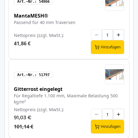
Art.-Nr.
54866
MantaMESH®
Passend für 40 mm Traversen
Nettopreis (zzgl. MwSt.)
41,86 €
Hinzufügen
Art.-Nr.
51797
Gitterrost eingelegt
Für Regaltiefe 1.100 mm, Maximale Belastung 500
kg/m²
Nettopreis (zzgl. MwSt.)
91,03 €
101,14 €
Hinzufügen