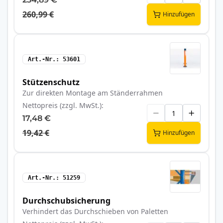
260,99 €
Hinzufügen
Art.-Nr.
53601
Stützenschutz
Zur direkten Montage am Ständerrahmen
Nettopreis (zzgl. MwSt.)
17,48 €
19,42 €
Hinzufügen
Art.-Nr.
51259
Durchschubsicherung
Verhindert das Durchschieben von Paletten