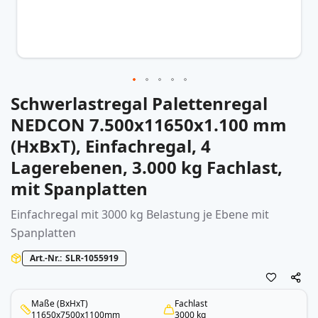
Schwerlastregal Palettenregal
Zum
Anfang
NEDCON 7.500x11650x1.100 mm
der
(HxBxT), Einfachregal, 4
Bildergalerie
springen
Lagerebenen, 3.000 kg Fachlast,
mit Spanplatten
Einfachregal mit 3000 kg Belastung je Ebene mit
Spanplatten
Art.-Nr.
SLR-1055919
Maße (BxHxT)
Fachlast
11650x7500x1100mm
3000 kg