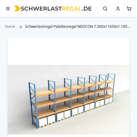
Home
Schwerlastregal Palettenregal NEDCON 7.500x11650x1.100
mm (HxBxT), Einfachregal, 4 Lagerebenen, 3.000 kg Fachlast,
mit Spanplatten
Zum
Ende
der
Bildergalerie
springen