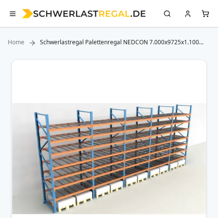
Home
Schwerlastregal Palettenregal NEDCON 7.000x9725x1.100
mm (HxBxT), Einfachregal, 8 Lagerebenen, 3.000 kg Fachlast,
mit Gitterböden
Zum
Ende
der
Bildergalerie
springen