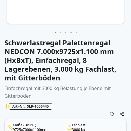
Schwerlastregal Palettenregal
Zum
Anfang
NEDCON 7.000x9725x1.100 mm
der
(HxBxT), Einfachregal, 8
Bildergalerie
springen
Lagerebenen, 3.000 kg Fachlast,
mit Gitterböden
Einfachregal mit 3000 kg Belastung je Ebene mit
Gitterböden
Art.-Nr.
SLR-1056445
Maße (BxHxT)
Fachlast
9725x7000x1100mm
3000 kg