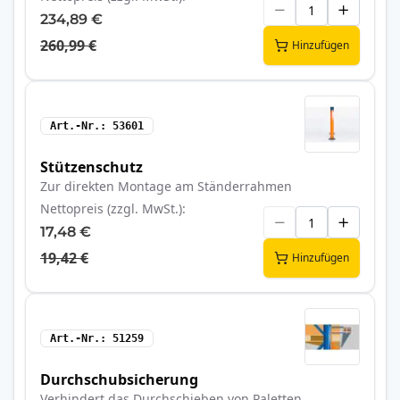
234,89 €
260,99 €
Hinzufügen
Art.-Nr.
53601
Stützenschutz
Zur direkten Montage am Ständerrahmen
Nettopreis (zzgl. MwSt.)
17,48 €
19,42 €
Hinzufügen
Art.-Nr.
51259
Durchschubsicherung
Verhindert das Durchschieben von Paletten