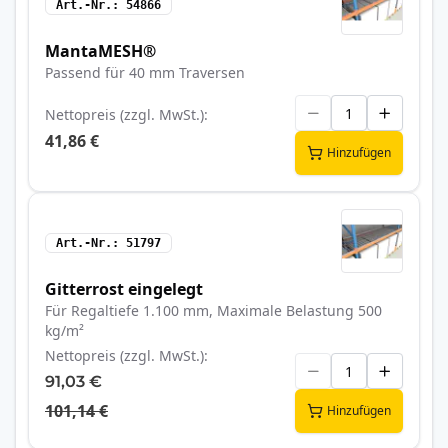
Art.-Nr.
54866
MantaMESH®
Passend für 40 mm Traversen
Nettopreis (zzgl. MwSt.)
41,86 €
Hinzufügen
Art.-Nr.
51797
Gitterrost eingelegt
Für Regaltiefe 1.100 mm, Maximale Belastung 500
kg/m²
Nettopreis (zzgl. MwSt.)
91,03 €
101,14 €
Hinzufügen