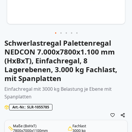
Schwerlastregal Palettenregal
Zum
Anfang
NEDCON 7.000x7800x1.100 mm
der
(HxBxT), Einfachregal, 8
Bildergalerie
springen
Lagerebenen, 3.000 kg Fachlast,
mit Spanplatten
Einfachregal mit 3000 kg Belastung je Ebene mit
Spanplatten
Art.-Nr.
SLR-1055785
Maße (BxHxT)
Fachlast
7800x7000x1100mm
3000 kg