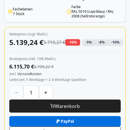
Farbe
Fachebenen
RAL 5019 (capriblau) / RAL
7 Stück
2008 (hellrotorange)
Nettopreis (zzgl. MwSt.)
5.139,24 €
5.710,27 €
-10%
-5%
-8%
-10%
Bruttopreis (inkl. 19% MwSt.)
6.115,70 €
6.795,22 €
excl.
Versandkosten
Lieferzeit
5 Werktage + 2-4 Werktage Spedition
Warenkorb
PayPal