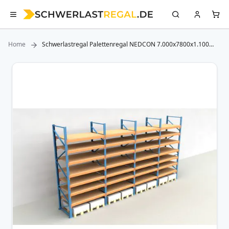
Home
Schwerlastregal Palettenregal NEDCON 7.000x7800x1.100
mm (HxBxT), Einfachregal, 8 Lagerebenen, 3.000 kg Fachlast,
mit Spanplatten
Zum
Ende
der
Bildergalerie
springen