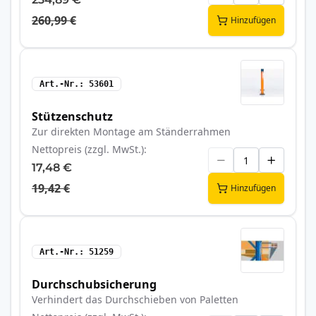
260,99 €
Hinzufügen
Art.-Nr.
53601
Stützenschutz
Zur direkten Montage am Ständerrahmen
Nettopreis (zzgl. MwSt.)
17,48 €
19,42 €
Hinzufügen
Art.-Nr.
51259
Durchschubsicherung
Verhindert das Durchschieben von Paletten