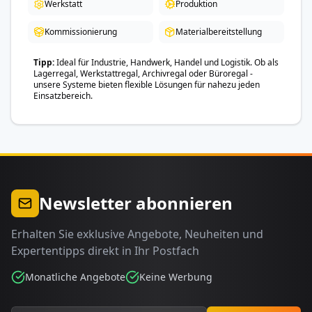
Werkstatt
Produktion
Kommissionierung
Materialbereitstellung
Tipp
Ideal für Industrie, Handwerk, Handel und Logistik. Ob als
Lagerregal, Werkstattregal, Archivregal oder Büroregal -
unsere Systeme bieten flexible Lösungen für nahezu jeden
Einsatzbereich.
Newsletter abonnieren
Erhalten Sie exklusive Angebote, Neuheiten und
Expertentipps direkt in Ihr Postfach
Monatliche Angebote
Keine Werbung