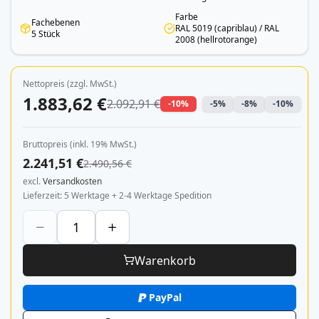
Farbe
Fachebenen
RAL 5019 (capriblau) / RAL
5 Stück
2008 (hellrotorange)
Nettopreis (zzgl. MwSt.)
1.883,62 €
2.092,91 €
-10%
-5%
-8%
-10%
Bruttopreis (inkl. 19% MwSt.)
2.241,51 €
2.490,56 €
excl.
Versandkosten
Lieferzeit
5 Werktage + 2-4 Werktage Spedition
Warenkorb
PayPal