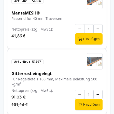
Art.-Nr.
54866
MantaMESH®
Passend für 40 mm Traversen
Nettopreis (zzgl. MwSt.)
41,86 €
Hinzufügen
Art.-Nr.
51797
Gitterrost eingelegt
Für Regaltiefe 1.100 mm, Maximale Belastung 500
kg/m²
Nettopreis (zzgl. MwSt.)
91,03 €
101,14 €
Hinzufügen