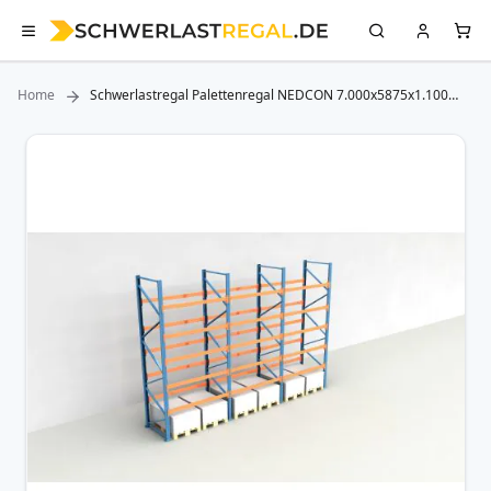
Home
Schwerlastregal Palettenregal NEDCON 7.000x5875x1.100
mm (HxBxT), Einfachregal, 6 Lagerebenen, 3.000 kg Fachlast,
Keine Böden
Zum
Ende
der
Bildergalerie
springen