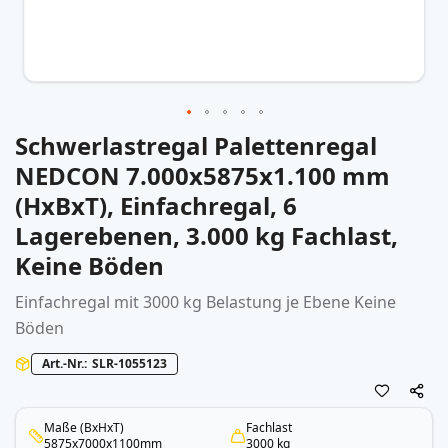
Schwerlastregal Palettenregal
Zum
Anfang
NEDCON 7.000x5875x1.100 mm
der
(HxBxT), Einfachregal, 6
Bildergalerie
springen
Lagerebenen, 3.000 kg Fachlast,
Keine Böden
Einfachregal mit 3000 kg Belastung je Ebene Keine
Böden
Art.-Nr.
SLR-1055123
Maße (BxHxT)
Fachlast
5875x7000x1100mm
3000 kg