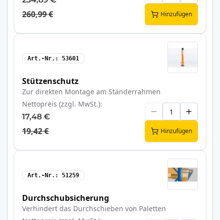
260,99 €
Hinzufügen
Art.-Nr.
53601
Stützenschutz
Zur direkten Montage am Ständerrahmen
Nettopreis (zzgl. MwSt.)
17,48 €
19,42 €
Hinzufügen
Art.-Nr.
51259
Durchschubsicherung
Verhindert das Durchschieben von Paletten