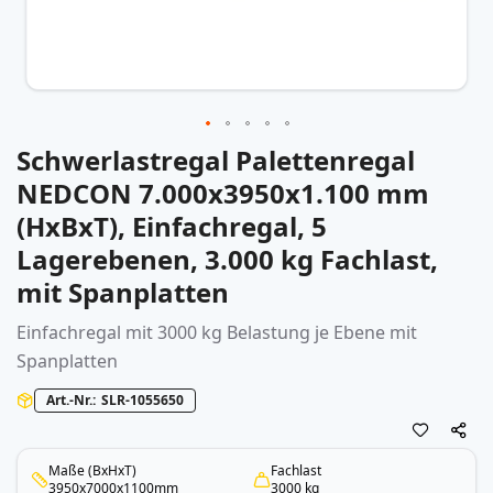
Schwerlastregal Palettenregal
Zum
Anfang
NEDCON 7.000x3950x1.100 mm
der
(HxBxT), Einfachregal, 5
Bildergalerie
springen
Lagerebenen, 3.000 kg Fachlast,
mit Spanplatten
Einfachregal mit 3000 kg Belastung je Ebene mit
Spanplatten
Art.-Nr.
SLR-1055650
Maße (BxHxT)
Fachlast
3950x7000x1100mm
3000 kg