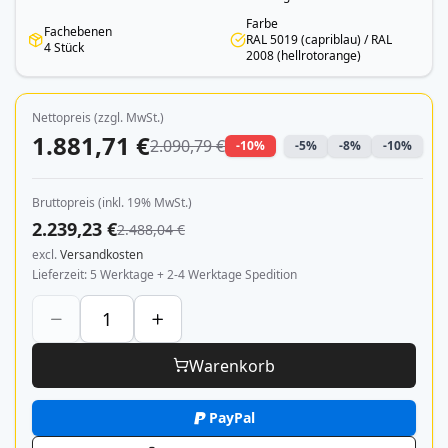
Farbe
Fachebenen
RAL 5019 (capriblau) / RAL
4 Stück
2008 (hellrotorange)
Nettopreis (zzgl. MwSt.)
1.881,71 €
2.090,79 €
-10%
-5%
-8%
-10%
Bruttopreis (inkl. 19% MwSt.)
2.239,23 €
2.488,04 €
excl.
Versandkosten
Lieferzeit
5 Werktage + 2-4 Werktage Spedition
Warenkorb
PayPal