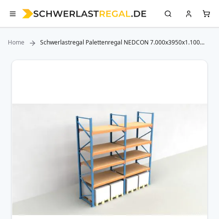
Home
Schwerlastregal Palettenregal NEDCON 7.000x3950x1.100
mm (HxBxT), Einfachregal, 5 Lagerebenen, 3.000 kg Fachlast,
mit Spanplatten
Zum
Ende
der
Bildergalerie
springen