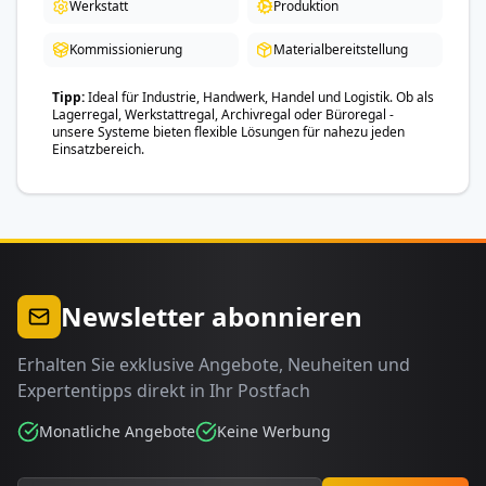
Werkstatt
Produktion
Kommissionierung
Materialbereitstellung
Tipp
Ideal für Industrie, Handwerk, Handel und Logistik. Ob als
Lagerregal, Werkstattregal, Archivregal oder Büroregal -
unsere Systeme bieten flexible Lösungen für nahezu jeden
Einsatzbereich.
Newsletter abonnieren
Erhalten Sie exklusive Angebote, Neuheiten und
Expertentipps direkt in Ihr Postfach
Monatliche Angebote
Keine Werbung