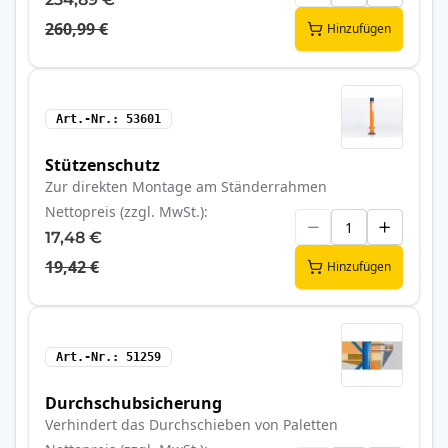
260,99 €
Hinzufügen
Art.-Nr.
53601
Stützenschutz
Zur direkten Montage am Ständerrahmen
Nettopreis (zzgl. MwSt.)
17,48 €
19,42 €
Hinzufügen
Art.-Nr.
51259
Durchschubsicherung
Verhindert das Durchschieben von Paletten