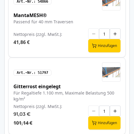
Art.-Nr.
54866
MantaMESH®
Passend für 40 mm Traversen
Nettopreis (zzgl. MwSt.)
41,86 €
Hinzufügen
Art.-Nr.
51797
Gitterrost eingelegt
Für Regaltiefe 1.100 mm, Maximale Belastung 500
kg/m²
Nettopreis (zzgl. MwSt.)
91,03 €
101,14 €
Hinzufügen