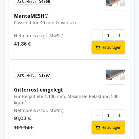
Art.-Nr.
54866
MantaMESH®
Passend für 40 mm Traversen
Nettopreis (zzgl. MwSt.)
41,86 €
Hinzufügen
Art.-Nr.
51797
Gitterrost eingelegt
Für Regaltiefe 1.100 mm, Maximale Belastung 500
kg/m²
Nettopreis (zzgl. MwSt.)
91,03 €
101,14 €
Hinzufügen