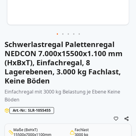
Schwerlastregal Palettenregal
Zum
Anfang
NEDCON 7.000x15500x1.100 mm
der
(HxBxT), Einfachregal, 8
Bildergalerie
springen
Lagerebenen, 3.000 kg Fachlast,
Keine Böden
Einfachregal mit 3000 kg Belastung je Ebene Keine
Böden
Art.-Nr.
SLR-1055455
Maße (BxHxT)
Fachlast
15500x7000x1100mm
3000 kg