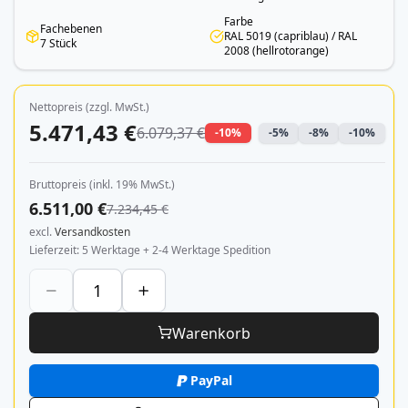
Farbe
Fachebenen
RAL 5019 (capriblau) / RAL
7 Stück
2008 (hellrotorange)
Nettopreis (zzgl. MwSt.)
5.471,43 €
6.079,37 €
-10%
-5%
-8%
-10%
Bruttopreis (inkl. 19% MwSt.)
6.511,00 €
7.234,45 €
excl.
Versandkosten
Lieferzeit
5 Werktage + 2-4 Werktage Spedition
Warenkorb
PayPal