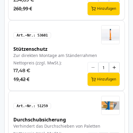
260,99 €
Hinzufügen
Art.-Nr.
53601
Stützenschutz
Zur direkten Montage am Ständerrahmen
Nettopreis (zzgl. MwSt.)
17,48 €
19,42 €
Hinzufügen
Art.-Nr.
51259
Durchschubsicherung
Verhindert das Durchschieben von Paletten