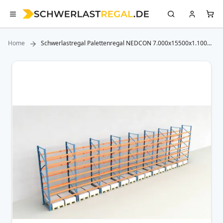
Home
Schwerlastregal Palettenregal NEDCON 7.000x15500x1.100
mm (HxBxT), Einfachregal, 8 Lagerebenen, 3.000 kg Fachlast,
Keine Böden
Zum
Ende
der
Bildergalerie
springen