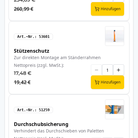
260,99 €
Hinzufügen
Art.-Nr.
53601
Stützenschutz
Zur direkten Montage am Ständerrahmen
Nettopreis (zzgl. MwSt.)
17,48 €
19,42 €
Hinzufügen
Art.-Nr.
51259
Durchschubsicherung
Verhindert das Durchschieben von Paletten