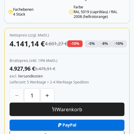
Farbe
Fachebenen
RAL 5019 (capriblau) / RAL
4 Stück
2008 (hellrotorange)
Nettopreis (zzgl. MwSt.)
4.141,14 €
4.601,27 €
-10%
-5%
-8%
-10%
Bruttopreis (inkl. 19% MwSt.)
4.927,96 €
5.475,51 €
excl.
Versandkosten
Lieferzeit
5 Werktage + 2-4 Werktage Spedition
Warenkorb
PayPal