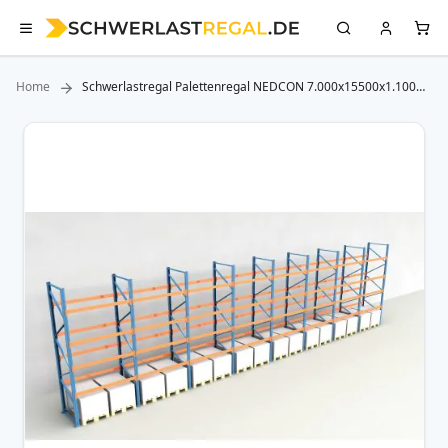
Home
Schwerlastregal Palettenregal NEDCON 7.000x15500x1.100
mm (HxBxT), Einfachregal, 5 Lagerebenen, 3.000 kg Fachlast,
Keine Böden
Zum
Ende
der
Bildergalerie
springen