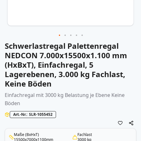
Schwerlastregal Palettenregal
Zum
Anfang
NEDCON 7.000x15500x1.100 mm
der
(HxBxT), Einfachregal, 5
Bildergalerie
springen
Lagerebenen, 3.000 kg Fachlast,
Keine Böden
Einfachregal mit 3000 kg Belastung je Ebene Keine
Böden
Art.-Nr.
SLR-1055452
Maße (BxHxT)
Fachlast
15500x7000x1100mm
3000 kg