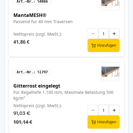
Art.-Nr.
54866
MantaMESH®
Passend für 40 mm Traversen
Nettopreis (zzgl. MwSt.)
41,86 €
Hinzufügen
Art.-Nr.
51797
Gitterrost eingelegt
Für Regaltiefe 1.100 mm, Maximale Belastung 500
kg/m²
Nettopreis (zzgl. MwSt.)
91,03 €
101,14 €
Hinzufügen