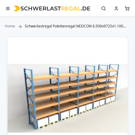
Home
Schwerlastregal Palettenregal NEDCON 6.500x9725x1.100
mm (HxBxT), Einfachregal, 6 Lagerebenen, 3.000 kg Fachlast,
mit Spanplatten
Zum
Ende
der
Bildergalerie
springen