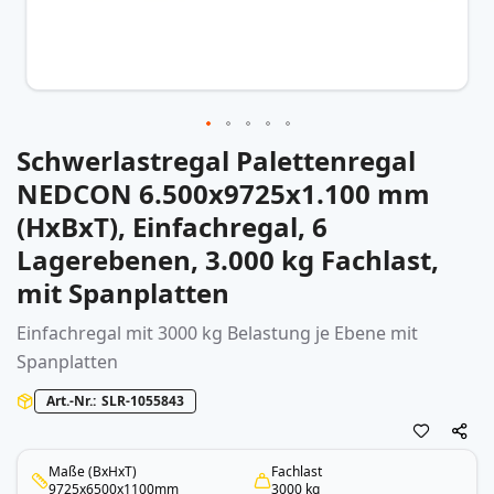
Schwerlastregal Palettenregal
Zum
Anfang
NEDCON 6.500x9725x1.100 mm
der
(HxBxT), Einfachregal, 6
Bildergalerie
springen
Lagerebenen, 3.000 kg Fachlast,
mit Spanplatten
Einfachregal mit 3000 kg Belastung je Ebene mit
Spanplatten
Art.-Nr.
SLR-1055843
Maße (BxHxT)
Fachlast
9725x6500x1100mm
3000 kg