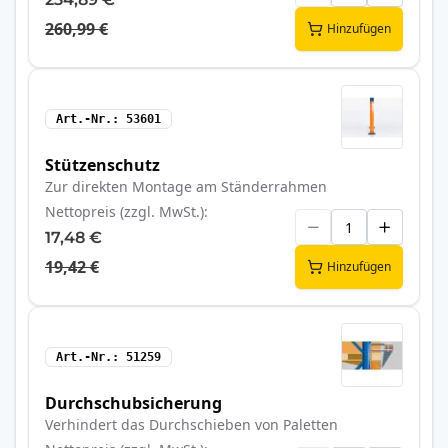
260,99 €
Hinzufügen
Art.-Nr.
53601
Stützenschutz
Zur direkten Montage am Ständerrahmen
Nettopreis (zzgl. MwSt.)
17,48 €
19,42 €
Hinzufügen
Art.-Nr.
51259
Durchschubsicherung
Verhindert das Durchschieben von Paletten