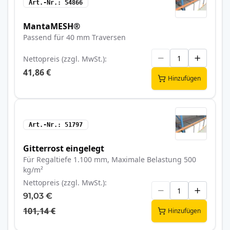
Art.-Nr.
54866
MantaMESH®
Passend für 40 mm Traversen
Nettopreis (zzgl. MwSt.)
41,86 €
Hinzufügen
Art.-Nr.
51797
Gitterrost eingelegt
Für Regaltiefe 1.100 mm, Maximale Belastung 500
kg/m²
Nettopreis (zzgl. MwSt.)
91,03 €
101,14 €
Hinzufügen