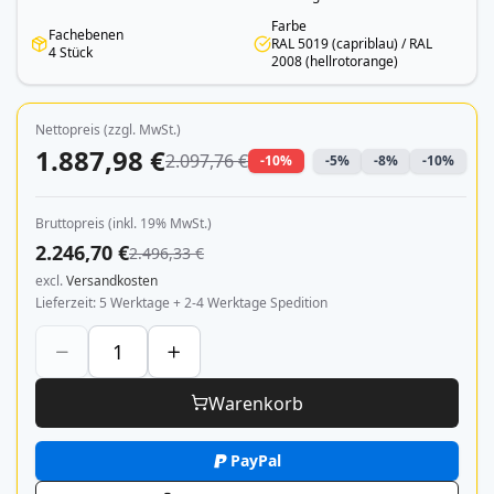
Farbe
Fachebenen
RAL 5019 (capriblau) / RAL
4 Stück
2008 (hellrotorange)
Nettopreis (zzgl. MwSt.)
1.887,98 €
2.097,76 €
-10%
-5%
-8%
-10%
Bruttopreis (inkl. 19% MwSt.)
2.246,70 €
2.496,33 €
excl.
Versandkosten
Lieferzeit
5 Werktage + 2-4 Werktage Spedition
Warenkorb
PayPal