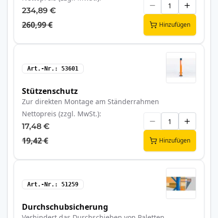
234,89 €
260,99 €
Hinzufügen
Art.-Nr.
53601
Stützenschutz
Zur direkten Montage am Ständerrahmen
Nettopreis (zzgl. MwSt.)
17,48 €
19,42 €
Hinzufügen
Art.-Nr.
51259
Durchschubsicherung
Verhindert das Durchschieben von Paletten