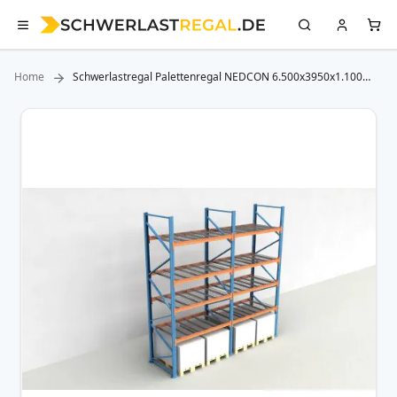
Home
Schwerlastregal Palettenregal NEDCON 6.500x3950x1.100
mm (HxBxT), Einfachregal, 5 Lagerebenen, 3.000 kg Fachlast,
mit Gitterböden
Zum
Ende
der
Bildergalerie
springen