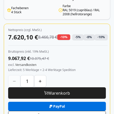
Farbe
Fachebenen
RAL 5019 (capriblau) / RAL
4 Stück
2008 (hellrotorange)
Nettopreis (zzgl. MwSt.)
7.620,10 €
8.466,78 €
-10%
-5%
-8%
-10%
Bruttopreis (inkl. 19% MwSt.)
9.067,92 €
10.075,47 €
excl.
Versandkosten
Lieferzeit
5 Werktage + 2-4 Werktage Spedition
Warenkorb
PayPal