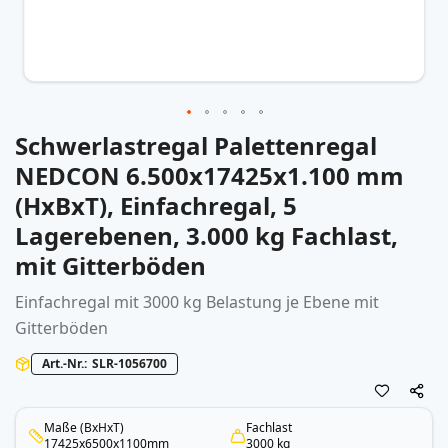
Schwerlastregal Palettenregal
Zum
Anfang
NEDCON 6.500x17425x1.100 mm
der
(HxBxT), Einfachregal, 5
Bildergalerie
springen
Lagerebenen, 3.000 kg Fachlast,
mit Gitterböden
Einfachregal mit 3000 kg Belastung je Ebene mit
Gitterböden
Art.-Nr.
SLR-1056700
Maße (BxHxT)
Fachlast
17425x6500x1100mm
3000 kg