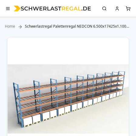
Home
Schwerlastregal Palettenregal NEDCON 6.500x17425x1.100
mm (HxBxT), Einfachregal, 5 Lagerebenen, 3.000 kg Fachlast,
mit Gitterböden
Zum
Ende
der
Bildergalerie
springen