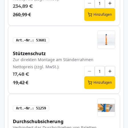
234,89 €
260,99 €
Hinzufügen
Art.-Nr.
53601
Stützenschutz
Zur direkten Montage am Ständerrahmen
Nettopreis (zzgl. MwSt.)
17,48 €
19,42 €
Hinzufügen
Art.-Nr.
51259
Durchschubsicherung
Verhindert das Durchschieben von Paletten