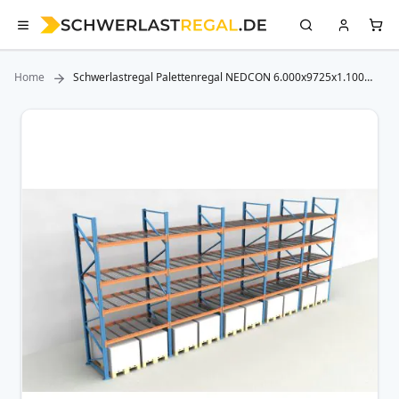
Home
Schwerlastregal Palettenregal NEDCON 6.000x9725x1.100
mm (HxBxT), Einfachregal, 5 Lagerebenen, 3.000 kg Fachlast,
mit Gitterböden
Zum
Ende
der
Bildergalerie
springen