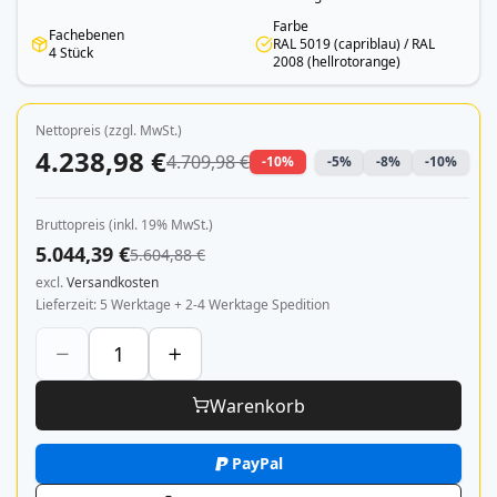
Farbe
Fachebenen
RAL 5019 (capriblau) / RAL
4 Stück
2008 (hellrotorange)
Nettopreis (zzgl. MwSt.)
4.238,98 €
4.709,98 €
-10%
-5%
-8%
-10%
Bruttopreis (inkl. 19% MwSt.)
5.044,39 €
5.604,88 €
excl.
Versandkosten
Lieferzeit
5 Werktage + 2-4 Werktage Spedition
Warenkorb
PayPal