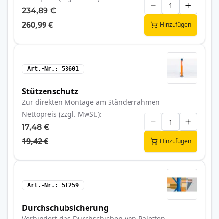
234,89 €
260,99 €
Hinzufügen
Art.-Nr.
53601
Stützenschutz
Zur direkten Montage am Ständerrahmen
Nettopreis (zzgl. MwSt.)
17,48 €
19,42 €
Hinzufügen
Art.-Nr.
51259
Durchschubsicherung
Verhindert das Durchschieben von Paletten