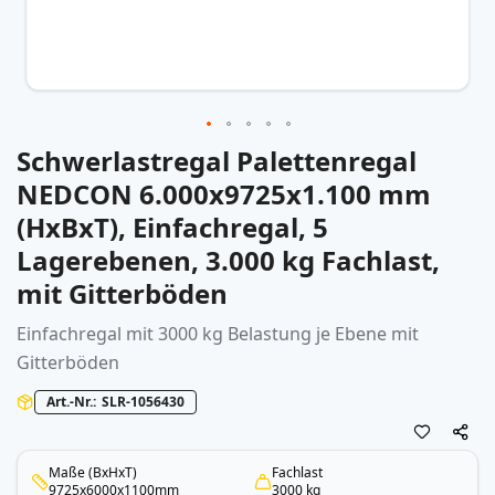
Schwerlastregal Palettenregal
Zum
Anfang
NEDCON 6.000x9725x1.100 mm
der
(HxBxT), Einfachregal, 5
Bildergalerie
springen
Lagerebenen, 3.000 kg Fachlast,
mit Gitterböden
Einfachregal mit 3000 kg Belastung je Ebene mit
Gitterböden
Art.-Nr.
SLR-1056430
Maße (BxHxT)
Fachlast
9725x6000x1100mm
3000 kg