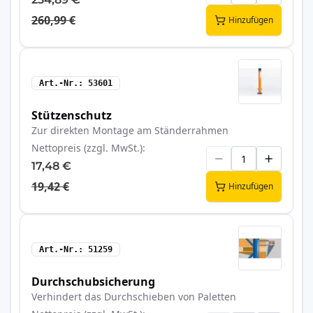
260,99 €
Hinzufügen
Art.-Nr.
53601
Stützenschutz
Zur direkten Montage am Ständerrahmen
Nettopreis (zzgl. MwSt.)
17,48 €
19,42 €
Hinzufügen
Art.-Nr.
51259
Durchschubsicherung
Verhindert das Durchschieben von Paletten