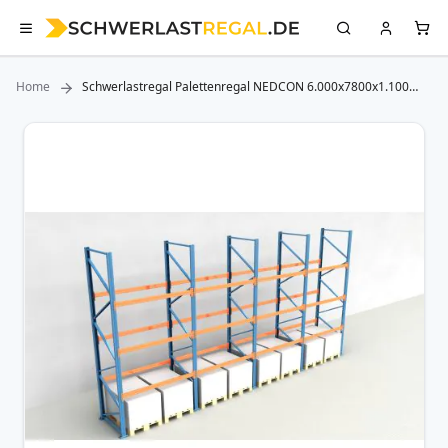
Home
Schwerlastregal Palettenregal NEDCON 6.000x7800x1.100
mm (HxBxT), Einfachregal, 4 Lagerebenen, 3.000 kg Fachlast,
Keine Böden
Zum
Ende
der
Bildergalerie
springen