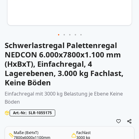
Schwerlastregal Palettenregal
Zum
Anfang
NEDCON 6.000x7800x1.100 mm
der
(HxBxT), Einfachregal, 4
Bildergalerie
springen
Lagerebenen, 3.000 kg Fachlast,
Keine Böden
Einfachregal mit 3000 kg Belastung je Ebene Keine
Böden
Art.-Nr.
SLR-1055175
Maße (BxHxT)
Fachlast
7800x6000x1100mm
3000 kg