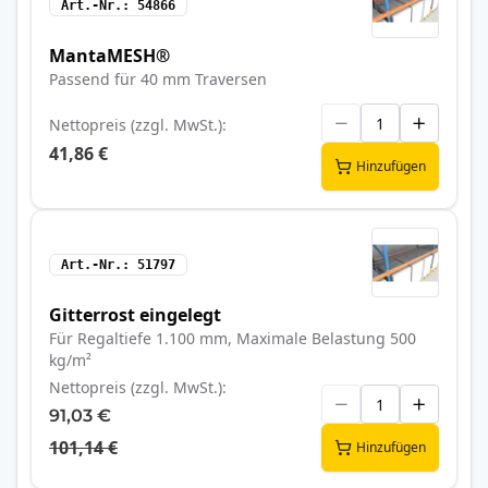
Art.-Nr.
54866
MantaMESH®
Passend für 40 mm Traversen
Nettopreis (zzgl. MwSt.)
41,86 €
Hinzufügen
Art.-Nr.
51797
Gitterrost eingelegt
Für Regaltiefe 1.100 mm, Maximale Belastung 500
kg/m²
Nettopreis (zzgl. MwSt.)
91,03 €
101,14 €
Hinzufügen