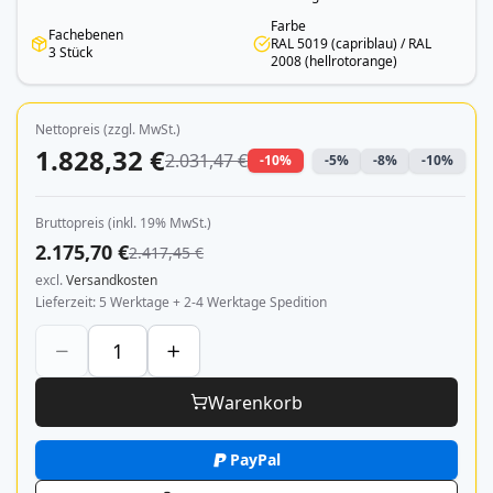
Farbe
Fachebenen
RAL 5019 (capriblau) / RAL
3 Stück
2008 (hellrotorange)
Nettopreis (zzgl. MwSt.)
1.828,32 €
2.031,47 €
-10%
-5%
-8%
-10%
Bruttopreis (inkl. 19% MwSt.)
2.175,70 €
2.417,45 €
excl.
Versandkosten
Lieferzeit
5 Werktage + 2-4 Werktage Spedition
Warenkorb
PayPal