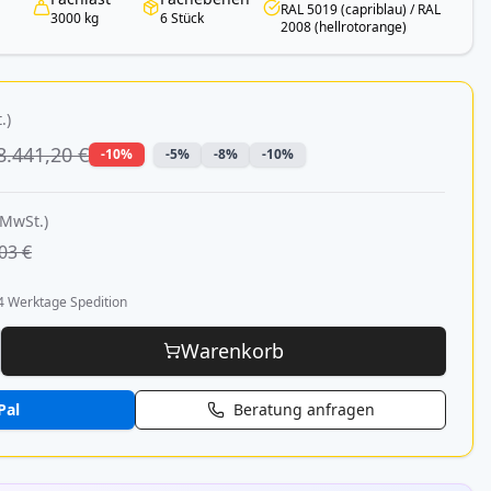
RAL 5019 (capriblau) / RAL
3000 kg
6 Stück
2008 (hellrotorange)
.)
8.441,20 €
-10%
-5%
-8%
-10%
 MwSt.)
03 €
4 Werktage Spedition
Warenkorb
Pal
Beratung anfragen