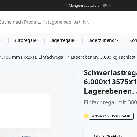
Mengenrabatte bis -10%
e
Büroregale
Lagerregale
Lagerzubehör
Kon
100 mm (HxBxT), Einfachregal, 7 Lagerebenen, 3.000 kg Fachlast,
Schwerlastreg
6.000x13575x1
Lagerebenen, 3
Einfachregal mit 30
Art.-Nr.
SLR-1055970
Maße (BxHxT)