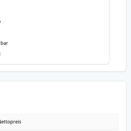
9
zbar
g
ettopreis