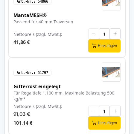
Art.-Nr.
54866
MantaMESH®
Passend für 40 mm Traversen
Nettopreis (zzgl. MwSt.)
41,86 €
Hinzufügen
Art.-Nr.
51797
Gitterrost eingelegt
Für Regaltiefe 1.100 mm, Maximale Belastung 500
kg/m²
Nettopreis (zzgl. MwSt.)
91,03 €
101,14 €
Hinzufügen