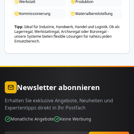
Werkstatt
Produktion
Kommissionierung
Materialbereitstellung
Tipp
Ideal für Industrie, Handwerk, Handel und Logistik. Ob als
Lagerregal, Werkstattregal, Archivregal oder Büroregal -
unsere Systeme bieten flexible Lösungen für nahezu jeden
Einsatzbereich.
Newsletter abonnieren
Erhalten Sie exklusive Angebote, Neuheiten und
Expertentipps direkt in Ihr Postfach
Monatliche Angebote
Keine Werbung