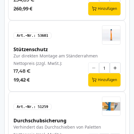
260,99 €
Hinzufügen
Art.-Nr.
53601
Stützenschutz
Zur direkten Montage am Ständerrahmen
Nettopreis (zzgl. MwSt.)
17,48 €
19,42 €
Hinzufügen
Art.-Nr.
51259
Durchschubsicherung
Verhindert das Durchschieben von Paletten