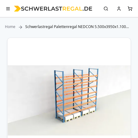
Home
Schwerlastregal Palettenregal NEDCON 5.500x3950x1.100
mm (HxBxT), Einfachregal, 8 Lagerebenen, 3.000 kg Fachlast,
Keine Böden
Zum
Ende
der
Bildergalerie
springen