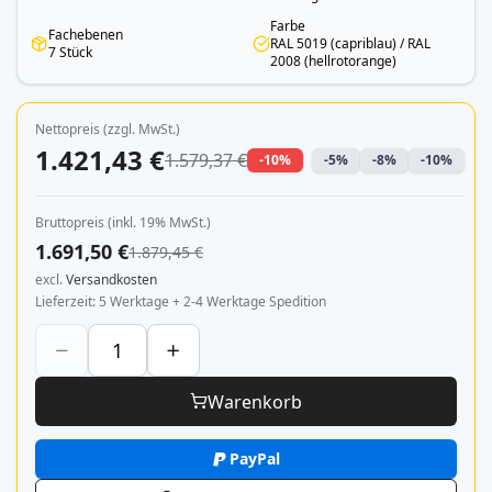
Farbe
Fachebenen
RAL 5019 (capriblau) / RAL
7 Stück
2008 (hellrotorange)
Nettopreis (zzgl. MwSt.)
1.421,43 €
1.579,37 €
-10%
-5%
-8%
-10%
Bruttopreis (inkl. 19% MwSt.)
1.691,50 €
1.879,45 €
excl.
Versandkosten
Lieferzeit
5 Werktage + 2-4 Werktage Spedition
Warenkorb
PayPal