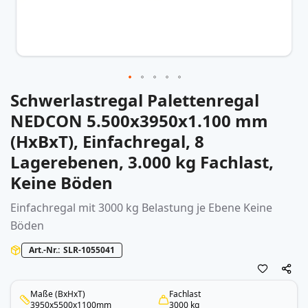
Schwerlastregal Palettenregal
Zum
Anfang
NEDCON 5.500x3950x1.100 mm
der
(HxBxT), Einfachregal, 8
Bildergalerie
springen
Lagerebenen, 3.000 kg Fachlast,
Keine Böden
Einfachregal mit 3000 kg Belastung je Ebene Keine
Böden
Art.-Nr.
SLR-1055041
Maße (BxHxT)
Fachlast
3950x5500x1100mm
3000 kg