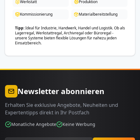
Werkstatt
Produktion
Kommissionierung
Materialbereitstellung
Tipp
Ideal für Industrie, Handwerk, Handel und Logistik. Ob als
Lagerregal, Werkstattregal, Archivregal oder Büroregal -
unsere Systeme bieten flexible Lösungen für nahezu jeden
Einsatzbereich.
Newsletter abonnieren
Erhalten Sie exklusive Angebote, Neuheiten und
Expertentipps direkt in Ihr Postfach
Monatliche Angebote
Keine Werbung