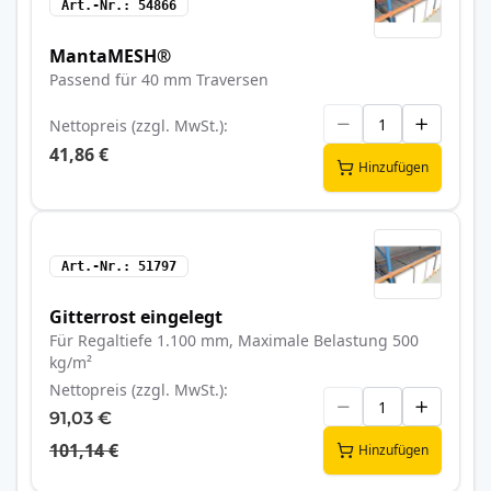
Art.-Nr.
54866
MantaMESH®
Passend für 40 mm Traversen
Nettopreis (zzgl. MwSt.)
41,86 €
Hinzufügen
Art.-Nr.
51797
Gitterrost eingelegt
Für Regaltiefe 1.100 mm, Maximale Belastung 500
kg/m²
Nettopreis (zzgl. MwSt.)
91,03 €
101,14 €
Hinzufügen