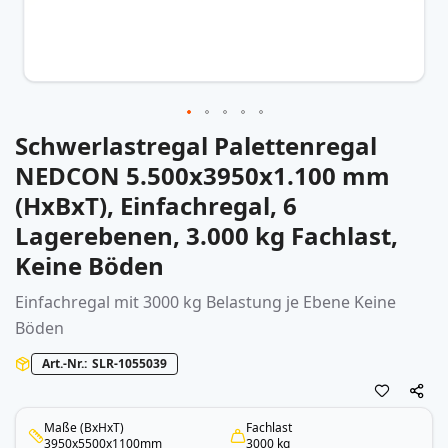
Schwerlastregal Palettenregal
Zum
Anfang
NEDCON 5.500x3950x1.100 mm
der
(HxBxT), Einfachregal, 6
Bildergalerie
springen
Lagerebenen, 3.000 kg Fachlast,
Keine Böden
Einfachregal mit 3000 kg Belastung je Ebene Keine
Böden
Art.-Nr.
SLR-1055039
Maße (BxHxT)
Fachlast
3950x5500x1100mm
3000 kg