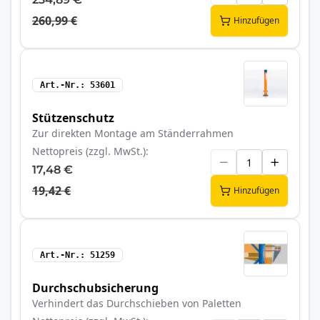
260,99 €
Hinzufügen
Art.-Nr.
53601
Stützenschutz
Zur direkten Montage am Ständerrahmen
Nettopreis (zzgl. MwSt.)
17,48 €
19,42 €
Hinzufügen
Art.-Nr.
51259
Durchschubsicherung
Verhindert das Durchschieben von Paletten