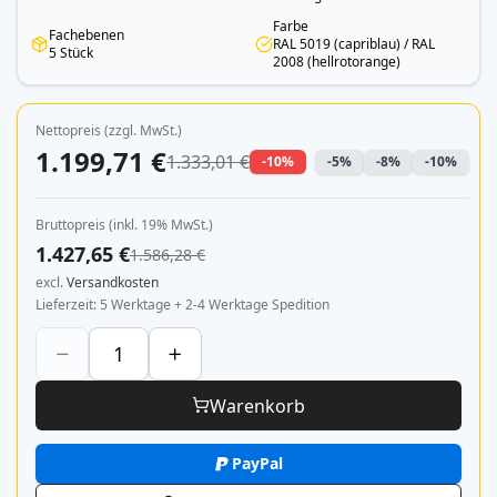
Farbe
Fachebenen
RAL 5019 (capriblau) / RAL
5 Stück
2008 (hellrotorange)
Nettopreis (zzgl. MwSt.)
1.199,71 €
1.333,01 €
-10%
-5%
-8%
-10%
Bruttopreis (inkl. 19% MwSt.)
1.427,65 €
1.586,28 €
excl.
Versandkosten
Lieferzeit
5 Werktage + 2-4 Werktage Spedition
Warenkorb
PayPal