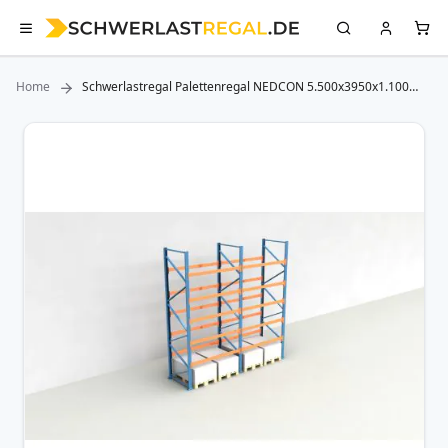
Home
Schwerlastregal Palettenregal NEDCON 5.500x3950x1.100
mm (HxBxT), Einfachregal, 6 Lagerebenen, 3.000 kg Fachlast,
Keine Böden
Zum
Ende
der
Bildergalerie
springen