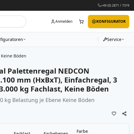
+49 (0) 2871 / 7374
Anmelden
KONFIGURATOR
figuratoren
Service
, Keine Böden
al Palettenregal NEDCON
.100 mm (HxBxT), Einfachregal, 3
3.000 kg Fachlast, Keine Böden
00 kg Belastung je Ebene Keine Böden
Farbe
Fachlast
Fachebenen