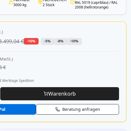
RAL 5019 (capriblau) / RAL
3000 kg
2 Stück
2008 (hellrotorange)
.)
3.499,04 €
-10%
-5%
-8%
-10%
 MwSt.)
6 €
4 Werktage Spedition
Warenkorb
Pal
Beratung anfragen