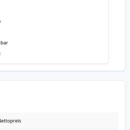
9
zbar
g
ettopreis