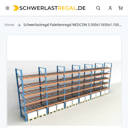
Home
Schwerlastregal Palettenregal NEDCON 5.500x11650x1.100
mm (HxBxT), Einfachregal, 6 Lagerebenen, 3.800 kg Fachlast,
mit Gitterböden
Zum
Ende
der
Bildergalerie
springen