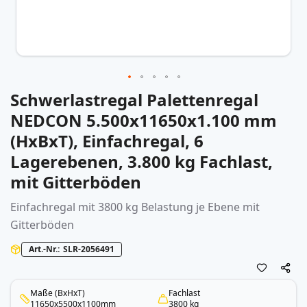
Schwerlastregal Palettenregal
Zum
Anfang
NEDCON 5.500x11650x1.100 mm
der
(HxBxT), Einfachregal, 6
Bildergalerie
springen
Lagerebenen, 3.800 kg Fachlast,
mit Gitterböden
Einfachregal mit 3800 kg Belastung je Ebene mit
Gitterböden
Art.-Nr.
SLR-2056491
Maße (BxHxT)
Fachlast
11650x5500x1100mm
3800 kg