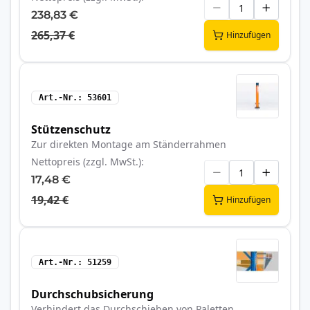
238,83 €
265,37 €
Hinzufügen
Art.-Nr.
53601
Stützenschutz
Zur direkten Montage am Ständerrahmen
Nettopreis (zzgl. MwSt.)
17,48 €
19,42 €
Hinzufügen
Art.-Nr.
51259
Durchschubsicherung
Verhindert das Durchschieben von Paletten