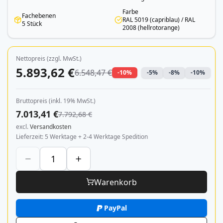
Farbe
Fachebenen
RAL 5019 (capriblau) / RAL
5 Stück
2008 (hellrotorange)
Nettopreis (zzgl. MwSt.)
5.893,62 €
6.548,47 €
-10%
-5%
-8%
-10%
Bruttopreis (inkl. 19% MwSt.)
7.013,41 €
7.792,68 €
excl.
Versandkosten
Lieferzeit
5 Werktage + 2-4 Werktage Spedition
Warenkorb
PayPal