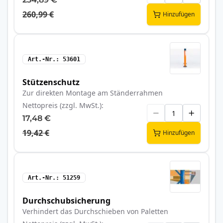
260,99 €
Hinzufügen
Art.-Nr.
53601
Stützenschutz
Zur direkten Montage am Ständerrahmen
Nettopreis (zzgl. MwSt.)
17,48 €
19,42 €
Hinzufügen
Art.-Nr.
51259
Durchschubsicherung
Verhindert das Durchschieben von Paletten