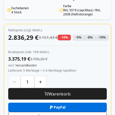
Farbe
Fachebenen
RAL 5019 (capriblau) / RAL
4 Stück
2008 (hellrotorange)
Nettopreis (zzgl. MwSt.)
2.836,29 €
3.151,43 €
-10%
-5%
-8%
-10%
Bruttopreis (inkl. 19% MwSt.)
3.375,19 €
3.750,20 €
excl.
Versandkosten
Lieferzeit
5 Werktage + 2-4 Werktage Spedition
Warenkorb
PayPal