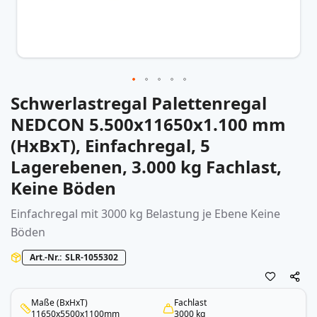
Schwerlastregal Palettenregal
Zum
Anfang
NEDCON 5.500x11650x1.100 mm
der
(HxBxT), Einfachregal, 5
Bildergalerie
springen
Lagerebenen, 3.000 kg Fachlast,
Keine Böden
Einfachregal mit 3000 kg Belastung je Ebene Keine
Böden
Art.-Nr.
SLR-1055302
Maße (BxHxT)
Fachlast
11650x5500x1100mm
3000 kg