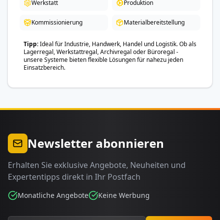
Werkstatt
Produktion
Kommissionierung
Materialbereitstellung
Tipp
Ideal für Industrie, Handwerk, Handel und Logistik. Ob als
Lagerregal, Werkstattregal, Archivregal oder Büroregal -
unsere Systeme bieten flexible Lösungen für nahezu jeden
Einsatzbereich.
Newsletter abonnieren
Erhalten Sie exklusive Angebote, Neuheiten und
Expertentipps direkt in Ihr Postfach
Monatliche Angebote
Keine Werbung