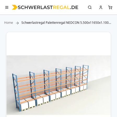
Home
Schwerlastregal Palettenregal NEDCON 5.500x11650x1.100
mm (HxBxT), Einfachregal, 5 Lagerebenen, 3.000 kg Fachlast,
Keine Böden
Zum
Ende
der
Bildergalerie
springen