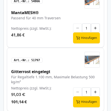
Art.-Nr.
54866
MantaMESH®
Passend für 40 mm Traversen
Nettopreis (zzgl. MwSt.)
41,86 €
Hinzufügen
Art.-Nr.
51797
Gitterrost eingelegt
Für Regaltiefe 1.100 mm, Maximale Belastung 500
kg/m²
Nettopreis (zzgl. MwSt.)
91,03 €
101,14 €
Hinzufügen