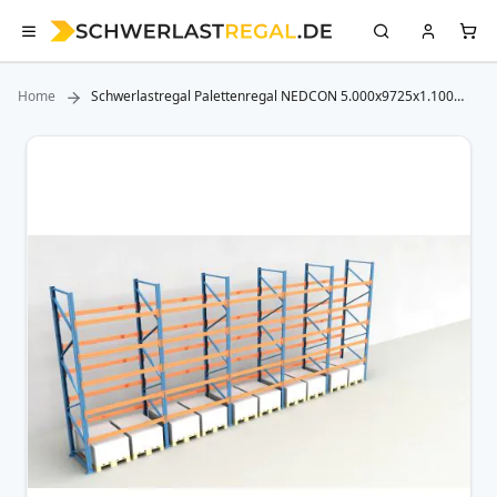
Home
Schwerlastregal Palettenregal NEDCON 5.000x9725x1.100
mm (HxBxT), Einfachregal, 6 Lagerebenen, 3.000 kg Fachlast,
Keine Böden
Zum
Ende
der
Bildergalerie
springen