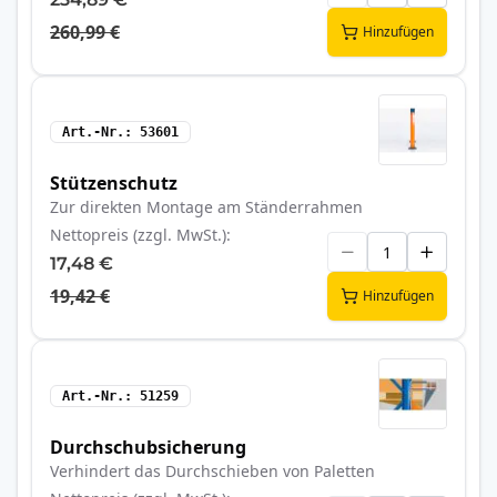
260,99 €
Hinzufügen
Art.-Nr.
53601
Stützenschutz
Zur direkten Montage am Ständerrahmen
Nettopreis (zzgl. MwSt.)
17,48 €
19,42 €
Hinzufügen
Art.-Nr.
51259
Durchschubsicherung
Verhindert das Durchschieben von Paletten