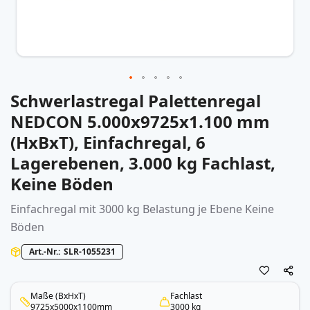
Schwerlastregal Palettenregal
Zum
Anfang
NEDCON 5.000x9725x1.100 mm
der
(HxBxT), Einfachregal, 6
Bildergalerie
springen
Lagerebenen, 3.000 kg Fachlast,
Keine Böden
Einfachregal mit 3000 kg Belastung je Ebene Keine
Böden
Art.-Nr.
SLR-1055231
Maße (BxHxT)
Fachlast
9725x5000x1100mm
3000 kg