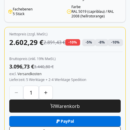
Farbe
Fachebenen
RAL 5019 (capriblau) / RAL
5 Stück
2008 (hellrotorange)
Nettopreis (zzgl. MwSt.)
2.602,29 €
2.891,43 €
-10%
-5%
-8%
-10%
Bruttopreis (inkl. 19% MwSt.)
3.096,73 €
3.440,80 €
excl.
Versandkosten
Lieferzeit
5 Werktage + 2-4 Werktage Spedition
Warenkorb
PayPal