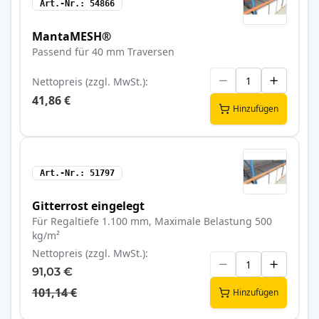
Art.-Nr.
54866
MantaMESH®
Passend für 40 mm Traversen
Nettopreis (zzgl. MwSt.)
41,86 €
Hinzufügen
Art.-Nr.
51797
Gitterrost eingelegt
Für Regaltiefe 1.100 mm, Maximale Belastung 500
kg/m²
Nettopreis (zzgl. MwSt.)
91,03 €
101,14 €
Hinzufügen