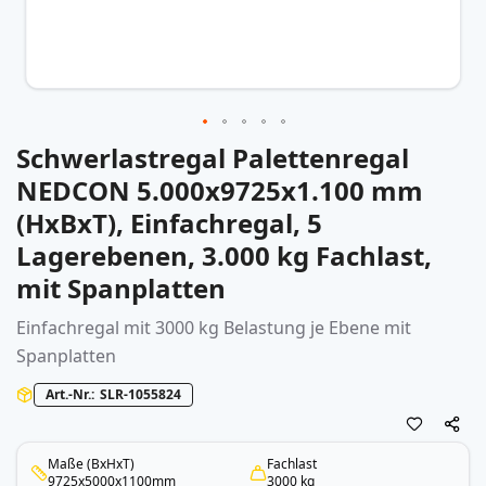
Schwerlastregal Palettenregal
Zum
Anfang
NEDCON 5.000x9725x1.100 mm
der
(HxBxT), Einfachregal, 5
Bildergalerie
springen
Lagerebenen, 3.000 kg Fachlast,
mit Spanplatten
Einfachregal mit 3000 kg Belastung je Ebene mit
Spanplatten
Art.-Nr.
SLR-1055824
Maße (BxHxT)
Fachlast
9725x5000x1100mm
3000 kg