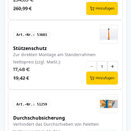
260,99 €
Hinzufügen
Art.-Nr.
53601
Stützenschutz
Zur direkten Montage am Ständerrahmen
Nettopreis (zzgl. MwSt.)
17,48 €
19,42 €
Hinzufügen
Art.-Nr.
51259
Durchschubsicherung
Verhindert das Durchschieben von Paletten