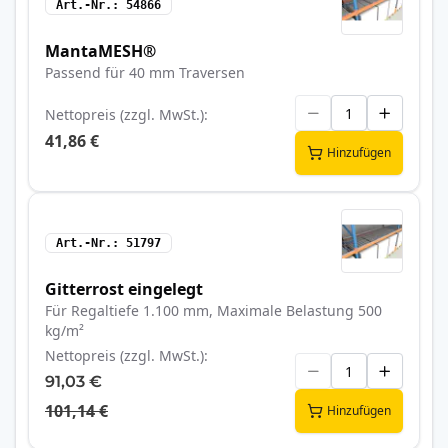
Art.-Nr.
54866
MantaMESH®
Passend für 40 mm Traversen
Nettopreis (zzgl. MwSt.)
41,86 €
Hinzufügen
Art.-Nr.
51797
Gitterrost eingelegt
Für Regaltiefe 1.100 mm, Maximale Belastung 500
kg/m²
Nettopreis (zzgl. MwSt.)
91,03 €
101,14 €
Hinzufügen