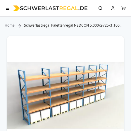
Home
Schwerlastregal Palettenregal NEDCON 5.000x9725x1.100
mm (HxBxT), Einfachregal, 5 Lagerebenen, 3.000 kg Fachlast,
mit Spanplatten
Zum
Ende
der
Bildergalerie
springen