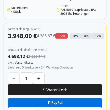
Farbe
Fachebenen
RAL 5019 (capriblau) / RAL
4 Stück
2008 (hellrotorange)
Nettopreis (zzgl. MwSt.)
3.948,00 €
4.386,67 €
-10%
-5%
-8%
-10%
Bruttopreis (inkl. 19% MwSt.)
4.698,12 €
5.220,14 €
excl.
Versandkosten
Lieferzeit
5 Werktage + 2-4 Werktage Spedition
Warenkorb
PayPal