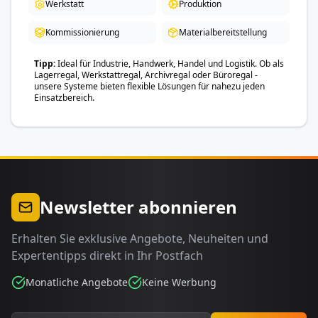
Werkstatt
Produktion
Kommissionierung
Materialbereitstellung
Tipp
Ideal für Industrie, Handwerk, Handel und Logistik. Ob als
Lagerregal, Werkstattregal, Archivregal oder Büroregal -
unsere Systeme bieten flexible Lösungen für nahezu jeden
Einsatzbereich.
Newsletter abonnieren
Erhalten Sie exklusive Angebote, Neuheiten und
Expertentipps direkt in Ihr Postfach
Monatliche Angebote
Keine Werbung