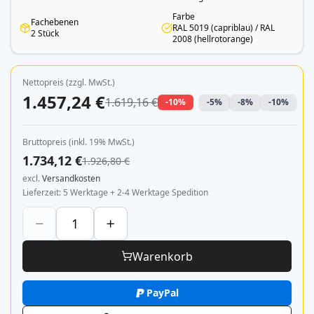
Farbe
Fachebenen
RAL 5019 (capriblau) / RAL
2 Stück
2008 (hellrotorange)
Nettopreis (zzgl. MwSt.)
1.457,24 €
1.619,16 €
-10%
-5%
-8%
-10%
Bruttopreis (inkl. 19% MwSt.)
1.734,12 €
1.926,80 €
excl.
Versandkosten
Lieferzeit
5 Werktage + 2-4 Werktage Spedition
Warenkorb
PayPal