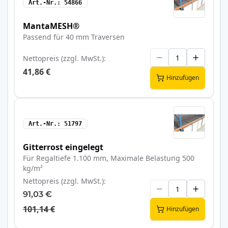
Art.-Nr.
54866
MantaMESH®
Passend für 40 mm Traversen
Nettopreis (zzgl. MwSt.)
41,86 €
Hinzufügen
Art.-Nr.
51797
Gitterrost eingelegt
Für Regaltiefe 1.100 mm, Maximale Belastung 500
kg/m²
Nettopreis (zzgl. MwSt.)
91,03 €
101,14 €
Hinzufügen