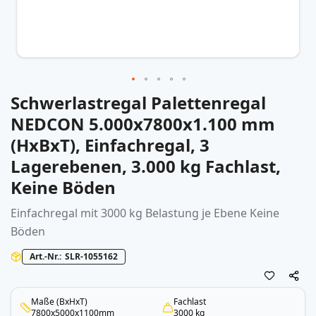
Schwerlastregal Palettenregal
Zum
Anfang
NEDCON 5.000x7800x1.100 mm
der
(HxBxT), Einfachregal, 3
Bildergalerie
springen
Lagerebenen, 3.000 kg Fachlast,
Keine Böden
Einfachregal mit 3000 kg Belastung je Ebene Keine
Böden
Art.-Nr.
SLR-1055162
Maße (BxHxT)
Fachlast
7800x5000x1100mm
3000 kg