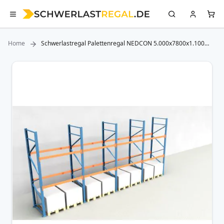
Home
Schwerlastregal Palettenregal NEDCON 5.000x7800x1.100
mm (HxBxT), Einfachregal, 3 Lagerebenen, 3.000 kg Fachlast,
Keine Böden
Zum
Ende
der
Bildergalerie
springen