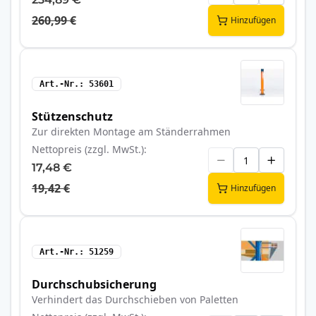
260,99 €
Hinzufügen
Art.-Nr.
53601
Stützenschutz
Zur direkten Montage am Ständerrahmen
Nettopreis (zzgl. MwSt.)
17,48 €
19,42 €
Hinzufügen
Art.-Nr.
51259
Durchschubsicherung
Verhindert das Durchschieben von Paletten