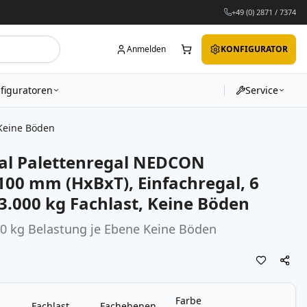
+49 (0) 2871 / 7374
Anmelden
KONFIGURATOR
figuratoren
Service
 Keine Böden
al Palettenregal NEDCON
100 mm (HxBxT), Einfachregal, 6
3.000 kg Fachlast, Keine Böden
00 kg Belastung je Ebene Keine Böden
Farbe
Fachlast
Fachebenen