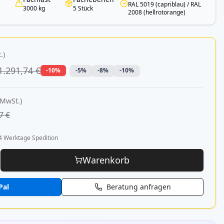
RAL 5019 (capriblau) / RAL
3000 kg
5 Stück
2008 (hellrotorange)
.)
1.291,74 €
-10%
-5%
-8%
-10%
 MwSt.)
7 €
4 Werktage Spedition
Warenkorb
Pal
Beratung anfragen