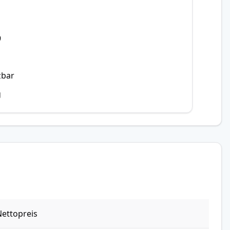
9
zbar
g
ettopreis