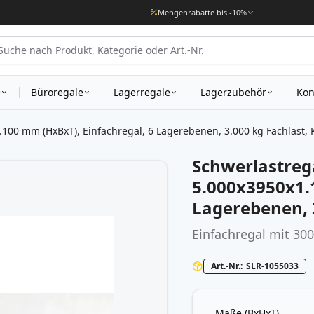
Mengenrabatte bis -10%
e
Büroregale
Lagerregale
Lagerzubehör
Kon
100 mm (HxBxT), Einfachregal, 6 Lagerebenen, 3.000 kg Fachlast,
Schwerlastreg
5.000x3950x1.
Lagerebenen, 
Einfachregal mit 30
Art.-Nr.
SLR-1055033
Maße (BxHxT)