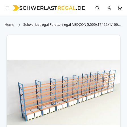
Home
Schwerlastregal Palettenregal NEDCON 5.000x17425x1.100
mm (HxBxT), Einfachregal, 6 Lagerebenen, 3.000 kg Fachlast,
Keine Böden
Zum
Ende
der
Bildergalerie
springen