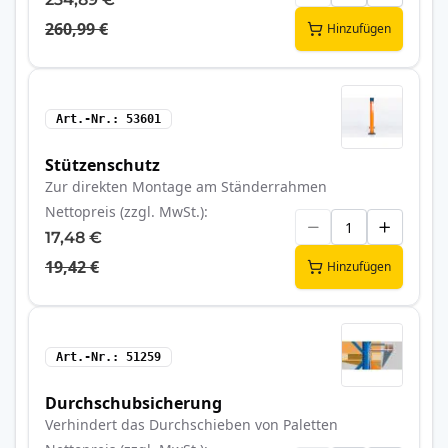
260,99 €
Hinzufügen
Art.-Nr.
53601
Stützenschutz
Zur direkten Montage am Ständerrahmen
Nettopreis (zzgl. MwSt.)
17,48 €
19,42 €
Hinzufügen
Art.-Nr.
51259
Durchschubsicherung
Verhindert das Durchschieben von Paletten