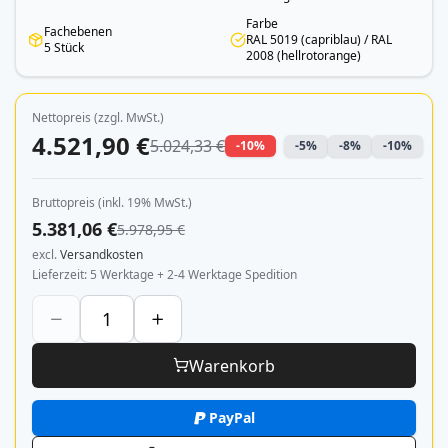
Farbe
Fachebenen
RAL 5019 (capriblau) / RAL
5 Stück
2008 (hellrotorange)
Nettopreis (zzgl. MwSt.)
4.521,90 €
5.024,33 €
-10%
-5%
-8%
-10%
Bruttopreis (inkl. 19% MwSt.)
5.381,06 €
5.978,95 €
excl.
Versandkosten
Lieferzeit
5 Werktage + 2-4 Werktage Spedition
Warenkorb
PayPal