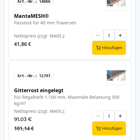
Art.-Nr.
54866
MantaMESH®
Passend für 40 mm Traversen
Nettopreis (zzgl. MwSt.)
41,86 €
Hinzufügen
Art.-Nr.
51797
Gitterrost eingelegt
Für Regaltiefe 1.100 mm, Maximale Belastung 500
kg/m²
Nettopreis (zzgl. MwSt.)
91,03 €
101,14 €
Hinzufügen