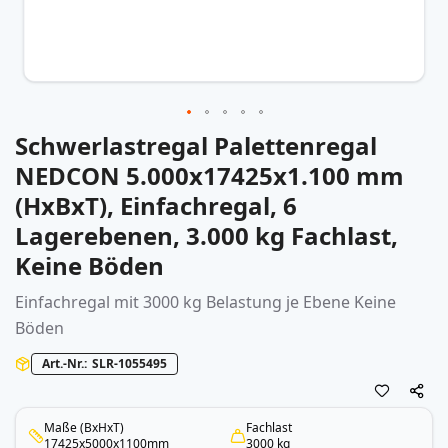
Schwerlastregal Palettenregal
Zum
Anfang
NEDCON 5.000x17425x1.100 mm
der
(HxBxT), Einfachregal, 6
Bildergalerie
springen
Lagerebenen, 3.000 kg Fachlast,
Keine Böden
Einfachregal mit 3000 kg Belastung je Ebene Keine
Böden
Art.-Nr.
SLR-1055495
Maße (BxHxT)
Fachlast
17425x5000x1100mm
3000 kg