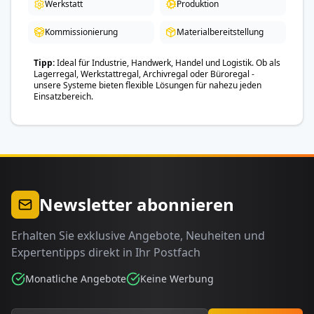
Werkstatt
Produktion
Kommissionierung
Materialbereitstellung
Tipp
Ideal für Industrie, Handwerk, Handel und Logistik. Ob als
Lagerregal, Werkstattregal, Archivregal oder Büroregal -
unsere Systeme bieten flexible Lösungen für nahezu jeden
Einsatzbereich.
Newsletter abonnieren
Erhalten Sie exklusive Angebote, Neuheiten und
Expertentipps direkt in Ihr Postfach
Monatliche Angebote
Keine Werbung