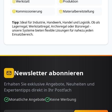
Werkstatt
Produktion
Kommissionierung
Materialbereitstellung
Tipp
Ideal für Industrie, Handwerk, Handel und Logistik. Ob als
Lagerregal, Werkstattregal, Archivregal oder Büroregal -
unsere Systeme bieten flexible Lösungen für nahezu jeden
Einsatzbereich.
Newsletter abonnieren
Erhalten Sie exklusive Angebote, Neuheiten und
Expertentipps direkt in Ihr Postfach
Monatliche Angebote
Keine Werbung