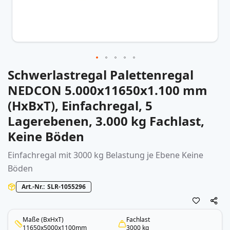
Schwerlastregal Palettenregal
Zum
Anfang
NEDCON 5.000x11650x1.100 mm
der
(HxBxT), Einfachregal, 5
Bildergalerie
springen
Lagerebenen, 3.000 kg Fachlast,
Keine Böden
Einfachregal mit 3000 kg Belastung je Ebene Keine
Böden
Art.-Nr.
SLR-1055296
Maße (BxHxT)
Fachlast
11650x5000x1100mm
3000 kg