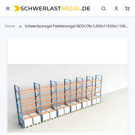
Home
Schwerlastregal Palettenregal NEDCON 5.000x11650x1.100
mm (HxBxT), Einfachregal, 5 Lagerebenen, 3.000 kg Fachlast,
Keine Böden
Zum
Ende
der
Bildergalerie
springen