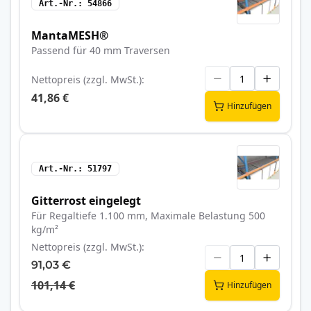
Art.-Nr.
54866
MantaMESH®
Passend für 40 mm Traversen
Nettopreis (zzgl. MwSt.)
41,86 €
Hinzufügen
Art.-Nr.
51797
Gitterrost eingelegt
Für Regaltiefe 1.100 mm, Maximale Belastung 500
kg/m²
Nettopreis (zzgl. MwSt.)
91,03 €
101,14 €
Hinzufügen