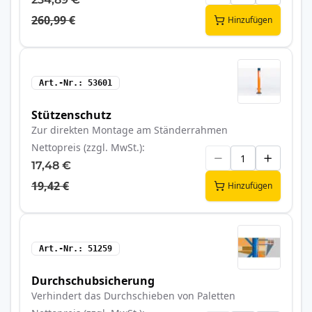
260,99 €
Hinzufügen
Art.-Nr.
53601
Stützenschutz
Zur direkten Montage am Ständerrahmen
Nettopreis (zzgl. MwSt.)
17,48 €
19,42 €
Hinzufügen
Art.-Nr.
51259
Durchschubsicherung
Verhindert das Durchschieben von Paletten