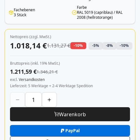
Farbe
Fachebenen
RAL 5019 (capriblau) / RAL
3 Stück
2008 (hellrotorange)
Nettopreis (zzgl. MwSt.)
1.018,14 €
1.131,27 €
-10%
-5%
-8%
-10%
Bruttopreis (inkl. 19% MwSt.)
1.211,59 €
1.346,21 €
excl.
Versandkosten
Lieferzeit
5 Werktage + 2-4 Werktage Spedition
Warenkorb
PayPal