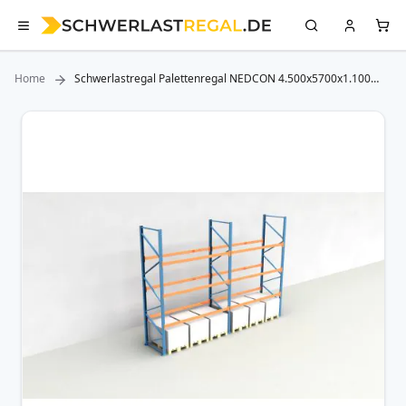
Home
Schwerlastregal Palettenregal NEDCON 4.500x5700x1.100
mm (HxBxT), Einfachregal, 4 Lagerebenen, 3.000 kg Fachlast,
Keine Böden
Zum
Ende
der
Bildergalerie
springen