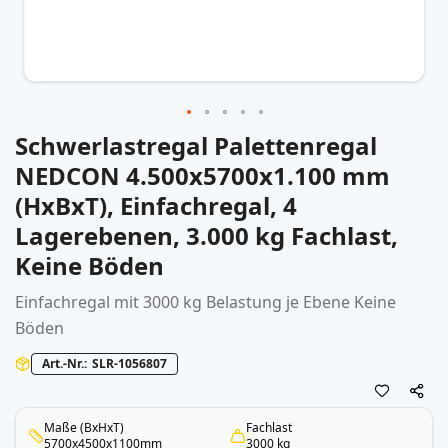
Schwerlastregal Palettenregal
Zum
Anfang
NEDCON 4.500x5700x1.100 mm
der
(HxBxT), Einfachregal, 4
Bildergalerie
springen
Lagerebenen, 3.000 kg Fachlast,
Keine Böden
Einfachregal mit 3000 kg Belastung je Ebene Keine
Böden
Art.-Nr.
SLR-1056807
Maße (BxHxT)
Fachlast
5700x4500x1100mm
3000 kg