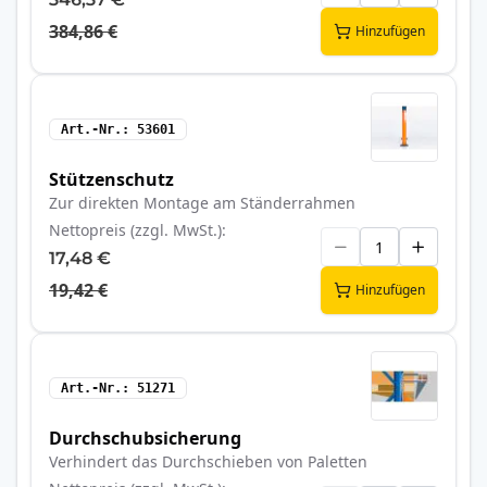
384,86 €
Hinzufügen
Art.-Nr.
53601
Stützenschutz
Zur direkten Montage am Ständerrahmen
Nettopreis (zzgl. MwSt.)
17,48 €
19,42 €
Hinzufügen
Art.-Nr.
51271
Durchschubsicherung
Verhindert das Durchschieben von Paletten