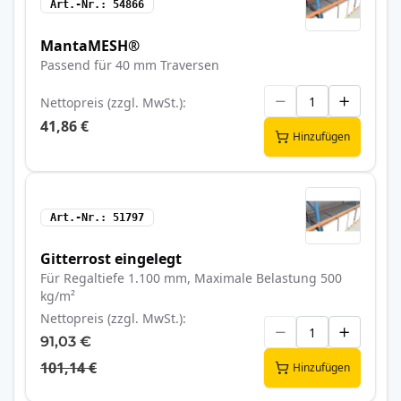
Art.-Nr.
54866
MantaMESH®
Passend für 40 mm Traversen
Nettopreis (zzgl. MwSt.)
41,86 €
Hinzufügen
Art.-Nr.
51797
Gitterrost eingelegt
Für Regaltiefe 1.100 mm, Maximale Belastung 500
kg/m²
Nettopreis (zzgl. MwSt.)
91,03 €
101,14 €
Hinzufügen