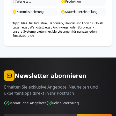
Werkstatt
Produktion
Kommissionierung
Materialbereitstellung
Tipp
Ideal für Industrie, Handwerk, Handel und Logistik. Ob als
Lagerregal, Werkstattregal, Archivregal oder Büroregal -
unsere Systeme bieten flexible Lösungen für nahezu jeden
Einsatzbereich.
Newsletter abonnieren
Erhalten Sie exklusive Angebote, Neuheiten und
Expertentipps direkt in Ihr Postfach
Monatliche Angebote
Keine Werbung