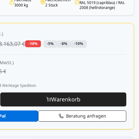
RAL 5019 (capriblau) / RAL
3000 kg
2 Stück
2008 (hellrotorange)
.)
3.163,07 €
-10%
-5%
-8%
-10%
 MwSt.)
5 €
4 Werktage Spedition
Warenkorb
Pal
Beratung anfragen