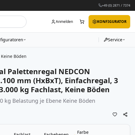
+49 (0) 2871 / 7374
Anmelden
KONFIGURATOR
figuratoren
Service
, Keine Böden
al Palettenregal NEDCON
.100 mm (HxBxT), Einfachregal, 3
3.000 kg Fachlast, Keine Böden
00 kg Belastung je Ebene Keine Böden
Farbe
Fachlast
Fachebenen