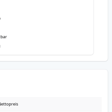
9
zbar
g
ettopreis