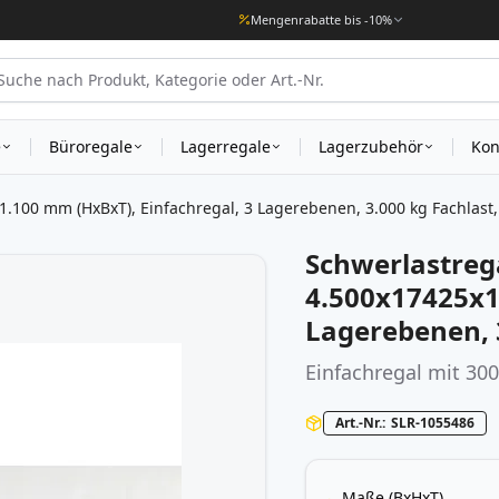
Mengenrabatte bis -10%
e
Büroregale
Lagerregale
Lagerzubehör
Kon
.100 mm (HxBxT), Einfachregal, 3 Lagerebenen, 3.000 kg Fachlast
Schwerlastreg
4.500x17425x1
Lagerebenen, 
Einfachregal mit 30
Art.-Nr.
SLR-1055486
Maße (BxHxT)