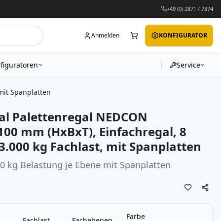
+49 (0) 2871 / 7374
Anmelden
KONFIGURATOR
figuratoren
Service
mit Spanplatten
al Palettenregal NEDCON
100 mm (HxBxT), Einfachregal, 8
.000 kg Fachlast, mit Spanplatten
00 kg Belastung je Ebene mit Spanplatten
Farbe
Fachlast
Fachebenen