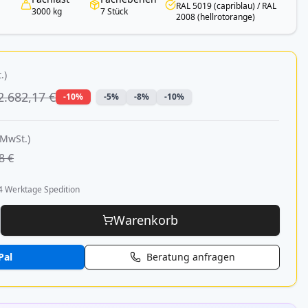
RAL 5019 (capriblau) / RAL
3000 kg
7 Stück
2008 (hellrotorange)
.)
2.682,17 €
-10%
-5%
-8%
-10%
 MwSt.)
8 €
4 Werktage Spedition
Warenkorb
Pal
Beratung anfragen