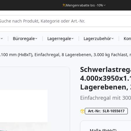
Mengenrabatte bis -10%
e
Büroregale
Lagerregale
Lagerzubehör
Kon
00 mm (HxBxT), Einfachregal, 8 Lagerebenen, 3.000 kg Fachlast, 
Schwerlastreg
4.000x3950x1.
Lagerebenen, 3
Einfachregal mit 30
Art.-Nr.
SLR-1055617
Maße (BxHxT)