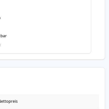
9
zbar
g
ettopreis