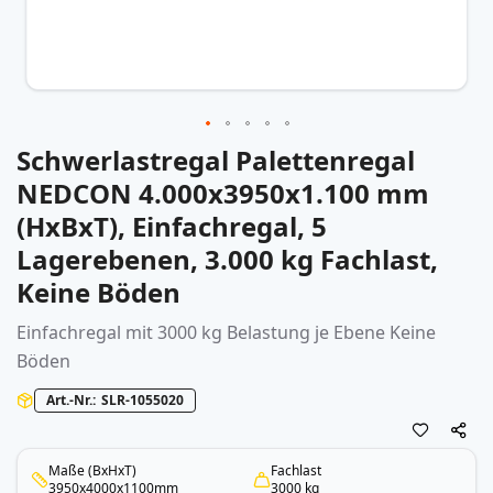
Schwerlastregal Palettenregal
Zum
Anfang
NEDCON 4.000x3950x1.100 mm
der
(HxBxT), Einfachregal, 5
Bildergalerie
springen
Lagerebenen, 3.000 kg Fachlast,
Keine Böden
Einfachregal mit 3000 kg Belastung je Ebene Keine
Böden
Art.-Nr.
SLR-1055020
Maße (BxHxT)
Fachlast
3950x4000x1100mm
3000 kg