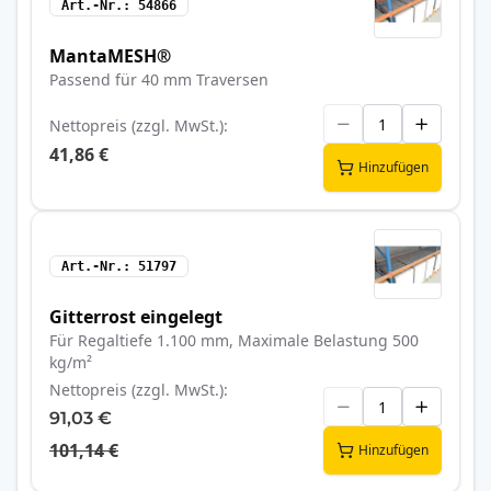
Art.-Nr.
54866
MantaMESH®
Passend für 40 mm Traversen
Nettopreis (zzgl. MwSt.)
41,86 €
Hinzufügen
Art.-Nr.
51797
Gitterrost eingelegt
Für Regaltiefe 1.100 mm, Maximale Belastung 500
kg/m²
Nettopreis (zzgl. MwSt.)
91,03 €
101,14 €
Hinzufügen