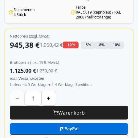
Farbe
Fachebenen
RAL 5019 (capriblau) / RAL
4 Stück
2008 (hellrotorange)
Nettopreis (zzgl. MwSt.)
945,38 €
1.050,42 €
-10%
-5%
-8%
-10%
Bruttopreis (inkl. 19% MwSt.)
1.125,00 €
1.250,00 €
excl.
Versandkosten
Lieferzeit
5 Werktage + 2-4 Werktage Spedition
Warenkorb
PayPal