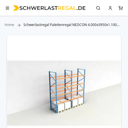
Home
Schwerlastregal Palettenregal NEDCON 4.000x3950x1.100
mm (HxBxT), Einfachregal, 5 Lagerebenen, 3.000 kg Fachlast,
Keine Böden
Zum
Ende
der
Bildergalerie
springen