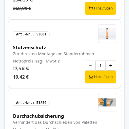
260,99 €
Hinzufügen
Art.-Nr.
53601
Stützenschutz
Zur direkten Montage am Ständerrahmen
Nettopreis (zzgl. MwSt.)
17,48 €
19,42 €
Hinzufügen
Art.-Nr.
51259
Durchschubsicherung
Verhindert das Durchschieben von Paletten