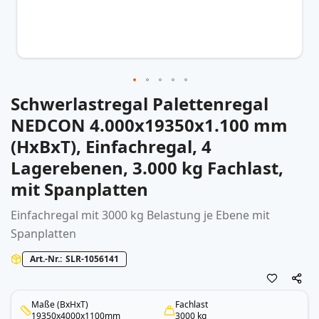
Schwerlastregal Palettenregal
Zum
Anfang
NEDCON 4.000x19350x1.100 mm
der
(HxBxT), Einfachregal, 4
Bildergalerie
springen
Lagerebenen, 3.000 kg Fachlast,
mit Spanplatten
Einfachregal mit 3000 kg Belastung je Ebene mit
Spanplatten
Art.-Nr.
SLR-1056141
Maße (BxHxT)
Fachlast
19350x4000x1100mm
3000 kg