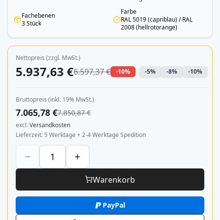
Farbe
Fachebenen
RAL 5019 (capriblau) / RAL
3 Stück
2008 (hellrotorange)
Nettopreis (zzgl. MwSt.)
5.937,63 €
6.597,37 €
-10%
-5%
-8%
-10%
Bruttopreis (inkl. 19% MwSt.)
7.065,78 €
7.850,87 €
excl.
Versandkosten
Lieferzeit
5 Werktage + 2-4 Werktage Spedition
Warenkorb
PayPal