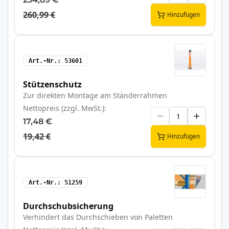
260,99 €
Hinzufügen
Art.-Nr.
53601
Stützenschutz
Zur direkten Montage am Ständerrahmen
Nettopreis (zzgl. MwSt.)
17,48 €
19,42 €
Hinzufügen
Art.-Nr.
51259
Durchschubsicherung
Verhindert das Durchschieben von Paletten