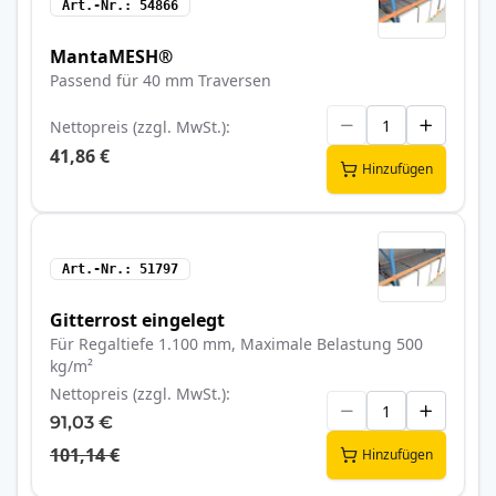
Art.-Nr.
54866
MantaMESH®
Passend für 40 mm Traversen
Nettopreis (zzgl. MwSt.)
41,86 €
Hinzufügen
Art.-Nr.
51797
Gitterrost eingelegt
Für Regaltiefe 1.100 mm, Maximale Belastung 500
kg/m²
Nettopreis (zzgl. MwSt.)
91,03 €
101,14 €
Hinzufügen