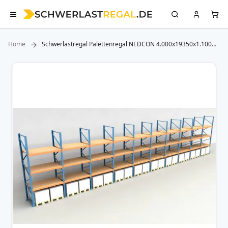
Home
Schwerlastregal Palettenregal NEDCON 4.000x19350x1.100
mm (HxBxT), Einfachregal, 4 Lagerebenen, 3.000 kg Fachlast,
mit Spanplatten
Zum
Ende
der
Bildergalerie
springen