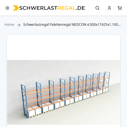
Home
Schwerlastregal Palettenregal NEDCON 4.000x17425x1.100
mm (HxBxT), Einfachregal, 4 Lagerebenen, 3.000 kg Fachlast,
Keine Böden
Zum
Ende
der
Bildergalerie
springen