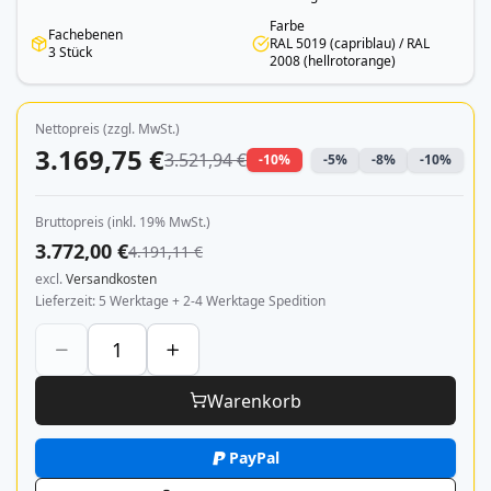
Farbe
Fachebenen
RAL 5019 (capriblau) / RAL
3 Stück
2008 (hellrotorange)
Nettopreis (zzgl. MwSt.)
3.169,75 €
3.521,94 €
-10%
-5%
-8%
-10%
Bruttopreis (inkl. 19% MwSt.)
3.772,00 €
4.191,11 €
excl.
Versandkosten
Lieferzeit
5 Werktage + 2-4 Werktage Spedition
Warenkorb
PayPal