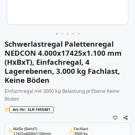
Schwerlastregal Palettenregal
Zum
Anfang
NEDCON 4.000x17425x1.100 mm
der
(HxBxT), Einfachregal, 4
Bildergalerie
springen
Lagerebenen, 3.000 kg Fachlast,
Keine Böden
Einfachregal mit 3000 kg Belastung je Ebene Keine
Böden
Art.-Nr.
SLR-1055481
Maße (BxHxT)
Fachlast
17425x4000x1100mm
3000 kg