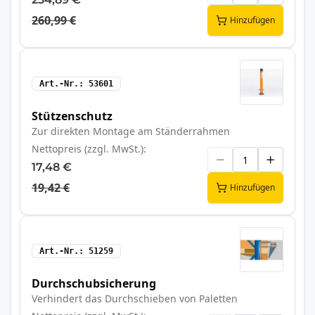
260,99 €
Hinzufügen
Art.-Nr.
53601
Stützenschutz
Zur direkten Montage am Ständerrahmen
Nettopreis (zzgl. MwSt.)
17,48 €
19,42 €
Hinzufügen
Art.-Nr.
51259
Durchschubsicherung
Verhindert das Durchschieben von Paletten