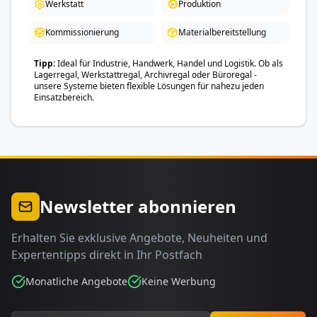
Werkstatt
Produktion
Kommissionierung
Materialbereitstellung
Tipp
Ideal für Industrie, Handwerk, Handel und Logistik. Ob als
Lagerregal, Werkstattregal, Archivregal oder Büroregal -
unsere Systeme bieten flexible Lösungen für nahezu jeden
Einsatzbereich.
Newsletter abonnieren
Erhalten Sie exklusive Angebote, Neuheiten und
Expertentipps direkt in Ihr Postfach
Monatliche Angebote
Keine Werbung