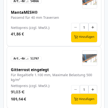
Art.-Nr.
54866
MantaMESH®
Passend für 40 mm Traversen
Nettopreis (zzgl. MwSt.)
41,86 €
Hinzufügen
Art.-Nr.
51797
Gitterrost eingelegt
Für Regaltiefe 1.100 mm, Maximale Belastung 500
kg/m²
Nettopreis (zzgl. MwSt.)
91,03 €
101,14 €
Hinzufügen