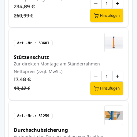
234,89 €
260,99 €
Hinzufügen
Art.-Nr.
53601
Stützenschutz
Zur direkten Montage am Ständerrahmen
Nettopreis (zzgl. MwSt.)
17,48 €
19,42 €
Hinzufügen
Art.-Nr.
51259
Durchschubsicherung
Verhindert das Durchschieben von Paletten