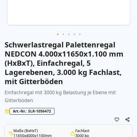
Schwerlastregal Palettenregal
Zum
Anfang
NEDCON 4.000x11650x1.100 mm
der
(HxBxT), Einfachregal, 5
Bildergalerie
springen
Lagerebenen, 3.000 kg Fachlast,
mit Gitterböden
Einfachregal mit 3000 kg Belastung je Ebene mit
Gitterböden
Art.-Nr.
SLR-1056472
Maße (BxHxT)
Fachlast
11650x4000x1100mm
3000 kg