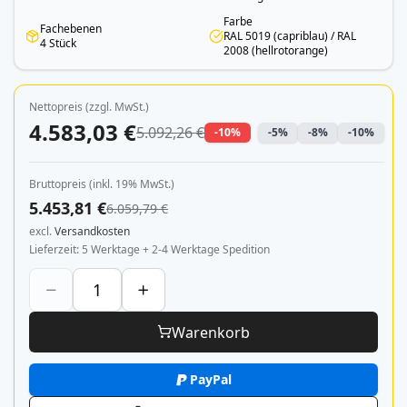
Farbe
Fachebenen
RAL 5019 (capriblau) / RAL
4 Stück
2008 (hellrotorange)
Nettopreis (zzgl. MwSt.)
4.583,03 €
5.092,26 €
-10%
-5%
-8%
-10%
Bruttopreis (inkl. 19% MwSt.)
5.453,81 €
6.059,79 €
excl.
Versandkosten
Lieferzeit
5 Werktage + 2-4 Werktage Spedition
Warenkorb
PayPal