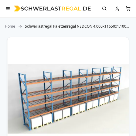
Home
Schwerlastregal Palettenregal NEDCON 4.000x11650x1.100
mm (HxBxT), Einfachregal, 5 Lagerebenen, 3.000 kg Fachlast,
mit Gitterböden
Zum
Ende
der
Bildergalerie
springen