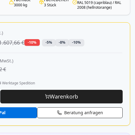
RAL 5019 (capriblau) / RAL
3000 kg
3 Stück
2008 (hellrotorange)
.)
1.607,66 €
-10%
-5%
-8%
-10%
 MwSt.)
2 €
4 Werktage Spedition
Warenkorb
Pal
Beratung anfragen