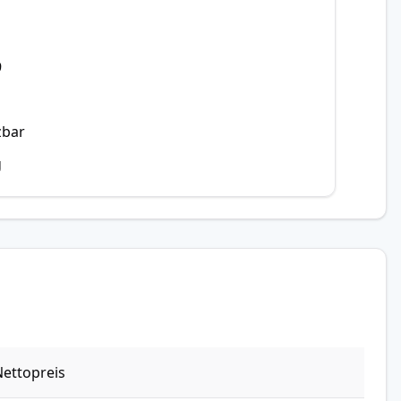
9
zbar
g
ettopreis