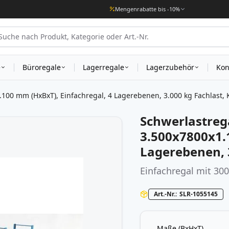
Mengenrabatte bis -10%
e
Büroregale
Lagerregale
Lagerzubehör
Kon
100 mm (HxBxT), Einfachregal, 4 Lagerebenen, 3.000 kg Fachlast,
Schwerlastreg
3.500x7800x1.
Lagerebenen, 
Einfachregal mit 30
Art.-Nr.
SLR-1055145
Maße (BxHxT)