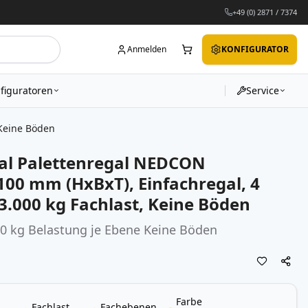
+49 (0) 2871 / 7374
Anmelden
KONFIGURATOR
figuratoren
Service
 Keine Böden
al Palettenregal NEDCON
100 mm (HxBxT), Einfachregal, 4
3.000 kg Fachlast, Keine Böden
00 kg Belastung je Ebene Keine Böden
Farbe
Fachlast
Fachebenen