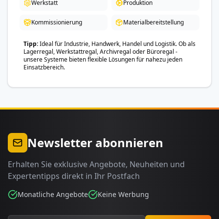
Werkstatt
Produktion
Kommissionierung
Materialbereitstellung
Tipp
Ideal für Industrie, Handwerk, Handel und Logistik. Ob als
Lagerregal, Werkstattregal, Archivregal oder Büroregal -
unsere Systeme bieten flexible Lösungen für nahezu jeden
Einsatzbereich.
Newsletter abonnieren
Erhalten Sie exklusive Angebote, Neuheiten und
Expertentipps direkt in Ihr Postfach
Monatliche Angebote
Keine Werbung