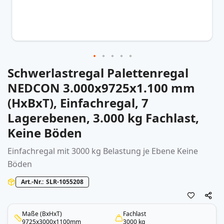
Schwerlastregal Palettenregal
Zum
Anfang
NEDCON 3.000x9725x1.100 mm
der
(HxBxT), Einfachregal, 7
Bildergalerie
springen
Lagerebenen, 3.000 kg Fachlast,
Keine Böden
Einfachregal mit 3000 kg Belastung je Ebene Keine
Böden
Art.-Nr.
SLR-1055208
Maße (BxHxT)
Fachlast
9725x3000x1100mm
3000 kg