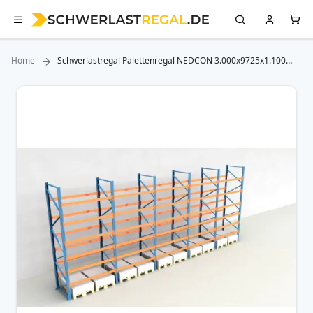
Home
Schwerlastregal Palettenregal NEDCON 3.000x9725x1.100
mm (HxBxT), Einfachregal, 7 Lagerebenen, 3.000 kg Fachlast,
Keine Böden
Zum
Ende
der
Bildergalerie
springen