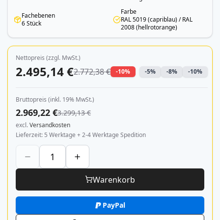
Farbe
Fachebenen
RAL 5019 (capriblau) / RAL
6 Stück
2008 (hellrotorange)
Nettopreis (zzgl. MwSt.)
2.495,14 €
2.772,38 €
-10%
-5%
-8%
-10%
Bruttopreis (inkl. 19% MwSt.)
2.969,22 €
3.299,13 €
excl.
Versandkosten
Lieferzeit
5 Werktage + 2-4 Werktage Spedition
Warenkorb
PayPal