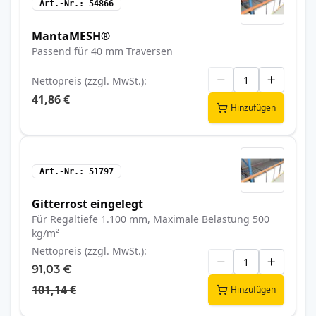
Art.-Nr.
54866
MantaMESH®
Passend für 40 mm Traversen
Nettopreis (zzgl. MwSt.)
41,86 €
Hinzufügen
Art.-Nr.
51797
Gitterrost eingelegt
Für Regaltiefe 1.100 mm, Maximale Belastung 500
kg/m²
Nettopreis (zzgl. MwSt.)
91,03 €
101,14 €
Hinzufügen