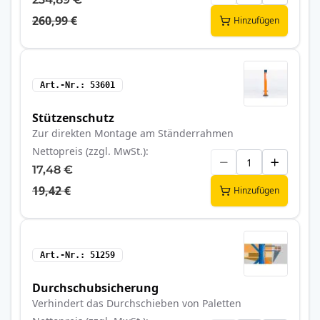
260,99 €
Hinzufügen
Art.-Nr.
53601
Stützenschutz
Zur direkten Montage am Ständerrahmen
Nettopreis (zzgl. MwSt.)
17,48 €
19,42 €
Hinzufügen
Art.-Nr.
51259
Durchschubsicherung
Verhindert das Durchschieben von Paletten