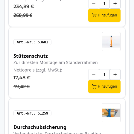
234,89 €
260,99 €
Hinzufügen
Art.-Nr.
53601
Stützenschutz
Zur direkten Montage am Ständerrahmen
Nettopreis (zzgl. MwSt.)
17,48 €
19,42 €
Hinzufügen
Art.-Nr.
51259
Durchschubsicherung
Verhindert das Durchschieben von Paletten