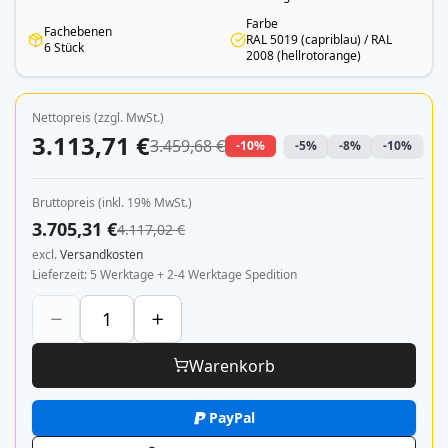
Farbe
Fachebenen
RAL 5019 (capriblau) / RAL
6 Stück
2008 (hellrotorange)
Nettopreis (zzgl. MwSt.)
3.113,71 €
3.459,68 €
-10%
-5%
-8%
-10%
Bruttopreis (inkl. 19% MwSt.)
3.705,31 €
4.117,02 €
excl.
Versandkosten
Lieferzeit
5 Werktage + 2-4 Werktage Spedition
Warenkorb
PayPal