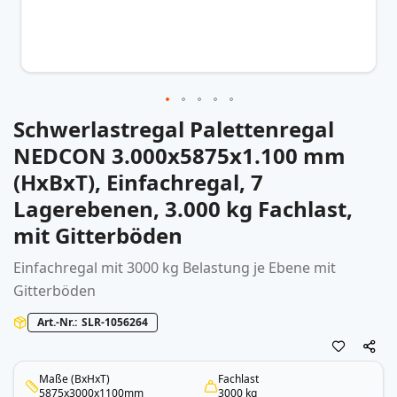
Schwerlastregal Palettenregal
Zum
Anfang
NEDCON 3.000x5875x1.100 mm
der
(HxBxT), Einfachregal, 7
Bildergalerie
springen
Lagerebenen, 3.000 kg Fachlast,
mit Gitterböden
Einfachregal mit 3000 kg Belastung je Ebene mit
Gitterböden
Art.-Nr.
SLR-1056264
Maße (BxHxT)
Fachlast
5875x3000x1100mm
3000 kg