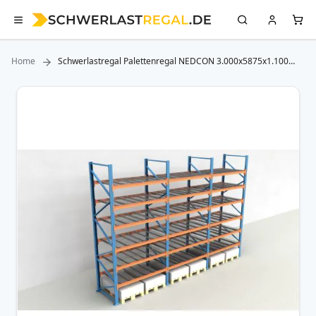
Home
Schwerlastregal Palettenregal NEDCON 3.000x5875x1.100
mm (HxBxT), Einfachregal, 7 Lagerebenen, 3.000 kg Fachlast,
mit Gitterböden
Zum
Ende
der
Bildergalerie
springen