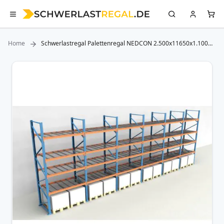
Home
Schwerlastregal Palettenregal NEDCON 2.500x11650x1.100
mm (HxBxT), Einfachregal, 5 Lagerebenen, 3.000 kg Fachlast,
mit Gitterböden
Zum
Ende
der
Bildergalerie
springen