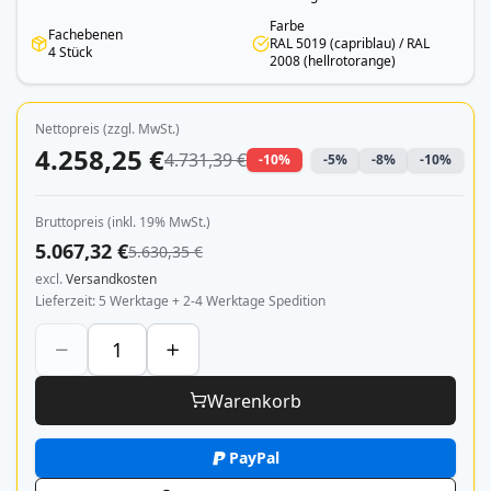
Farbe
Fachebenen
RAL 5019 (capriblau) / RAL
4 Stück
2008 (hellrotorange)
Nettopreis (zzgl. MwSt.)
4.258,25 €
4.731,39 €
-10%
-5%
-8%
-10%
Bruttopreis (inkl. 19% MwSt.)
5.067,32 €
5.630,35 €
excl.
Versandkosten
Lieferzeit
5 Werktage + 2-4 Werktage Spedition
Warenkorb
PayPal