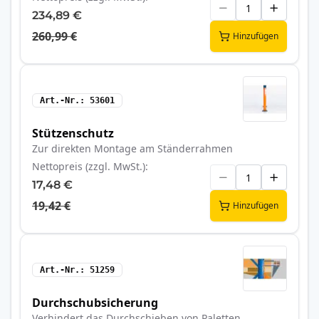
234,89 €
260,99 €
Hinzufügen
Art.-Nr.
53601
Stützenschutz
Zur direkten Montage am Ständerrahmen
Nettopreis (zzgl. MwSt.)
17,48 €
19,42 €
Hinzufügen
Art.-Nr.
51259
Durchschubsicherung
Verhindert das Durchschieben von Paletten