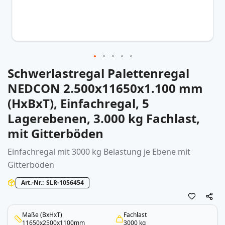
Schwerlastregal Palettenregal
Zum
Anfang
NEDCON 2.500x11650x1.100 mm
der
(HxBxT), Einfachregal, 5
Bildergalerie
springen
Lagerebenen, 3.000 kg Fachlast,
mit Gitterböden
Einfachregal mit 3000 kg Belastung je Ebene mit
Gitterböden
Art.-Nr.
SLR-1056454
Maße (BxHxT)
Fachlast
11650x2500x1100mm
3000 kg