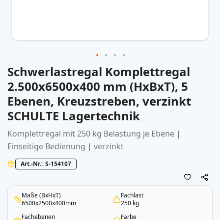
Schwerlastregal Komplettregal
Zum
Anfang
2.500x6500x400 mm (HxBxT), 5
der
Ebenen, Kreuzstreben, verzinkt
Bildergalerie
springen
SCHULTE Lagertechnik
Komplettregal mit 250 kg Belastung je Ebene |
Einseitige Bedienung | verzinkt
Art.-Nr.
S-154107
Maße (BxHxT)
Fachlast
6500x2500x400mm
250 kg
Fachebenen
Farbe