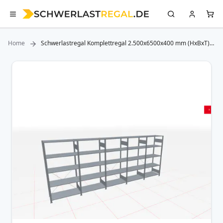
Home
Schwerlastregal Komplettregal 2.500x6500x400 mm (HxBxT),
5 Ebenen, Kreuzstreben, verzinkt SCHULTE Lagertechnik
Zum
Ende
der
Bildergalerie
springen