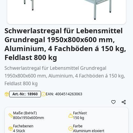
Schwerlastregal für Lebensmittel
Zum
Anfang
Grundregal 1950x800x600 mm,
der
Aluminium, 4 Fachböden á 150 kg,
Bildergalerie
springen
Feldlast 800 kg
Schwerlastregal für Lebensmittel Grundregal
1950x800x600 mm, Aluminium, 4 Fachböden á 150 kg,
Feldlast 800 kg
Art.-Nr.
18960
EAN
4004514263063
Maße (BxHxT)
Fachlast
800x1950x600mm
150 kg
Fachebenen
Farbe
4 Stück
Aluminium eloxiert