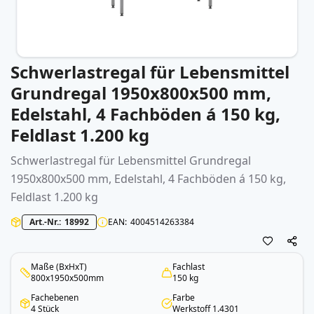
Schwerlastregal für Lebensmittel
Zum
Anfang
Grundregal 1950x800x500 mm,
der
Edelstahl, 4 Fachböden á 150 kg,
Bildergalerie
springen
Feldlast 1.200 kg
Schwerlastregal für Lebensmittel Grundregal
1950x800x500 mm, Edelstahl, 4 Fachböden á 150 kg,
Feldlast 1.200 kg
Art.-Nr.
18992
EAN
4004514263384
Maße (BxHxT)
Fachlast
800x1950x500mm
150 kg
Fachebenen
Farbe
4 Stück
Werkstoff 1.4301