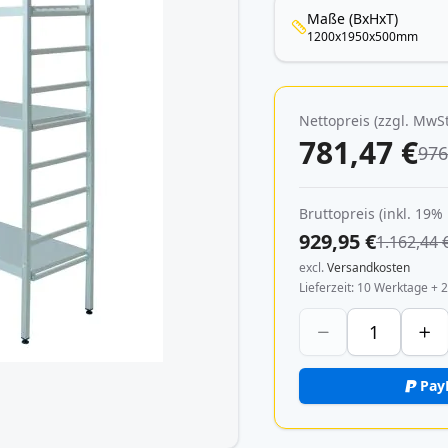
Maße (BxHxT)
1200x1950x500mm
Nettopreis (zzgl. MwSt
781,47 €
976
Bruttopreis (inkl. 19%
929,95 €
1.162,44 
excl.
Versandkosten
Lieferzeit
10 Werktage + 2
Pay