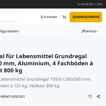
+49 (0) 2871 / 7374
Anmelden
KONFIGURATOR
figuratoren
Service
al für Lebensmittel Grundregal
0 mm, Aluminium, 4 Fachböden á
st 800 kg
r Lebensmittel Grundregal 1950x1200x500 mm,
den á 125 kg, Feldlast 800 kg
4004514263261