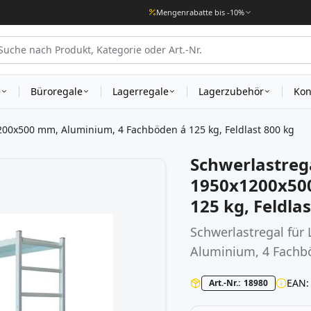
Mengenrabatte bis -10%
e
Büroregale
Lagerregale
Lagerzubehör
Kon
200x500 mm, Aluminium, 4 Fachböden á 125 kg, Feldlast 800 kg
Schwerlastreg
1950x1200x50
125 kg, Feldla
Schwerlastregal fü
Aluminium, 4 Fachbö
EAN
Art.-Nr.
18980