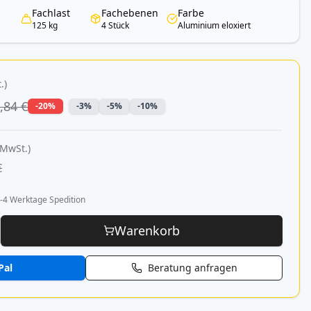
Fachlast
Fachebenen
Farbe
125 kg
4 Stück
Aluminium eloxiert
.)
,84 €
-20%
-3%
-5%
-10%
 MwSt.)
€
-4 Werktage Spedition
Warenkorb
Pal
Beratung anfragen