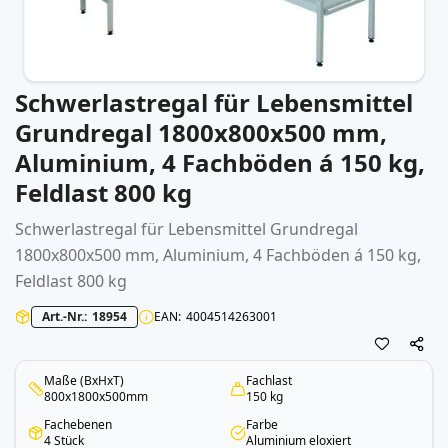
Schwerlastregal für Lebensmittel
Zum
Anfang
Grundregal 1800x800x500 mm,
der
Aluminium, 4 Fachböden á 150 kg,
Bildergalerie
springen
Feldlast 800 kg
Schwerlastregal für Lebensmittel Grundregal
1800x800x500 mm, Aluminium, 4 Fachböden á 150 kg,
Feldlast 800 kg
Art.-Nr.
18954
EAN
4004514263001
Maße (BxHxT)
Fachlast
800x1800x500mm
150 kg
Fachebenen
Farbe
4 Stück
Aluminium eloxiert