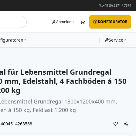
+49 (0) 2871 / 7374
Anmelden
KONFIGURATOR
figuratoren
Service
al für Lebensmittel Grundregal
 mm, Edelstahl, 4 Fachböden á 150
200 kg
r Lebensmittel Grundregal 1800x1200x400 mm,
en á 150 kg, Feldlast 1.200 kg
4004514263568