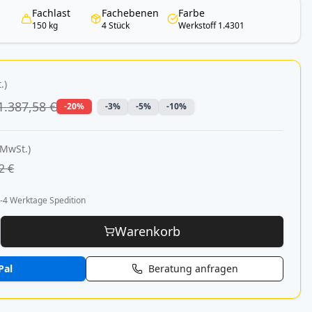
Fachlast
Fachebenen
Farbe
150 kg
4 Stück
Werkstoff 1.4301
.)
1.387,58 €
-20%
-3%
-5%
-10%
 MwSt.)
2 €
-4 Werktage Spedition
Warenkorb
Pal
Beratung anfragen