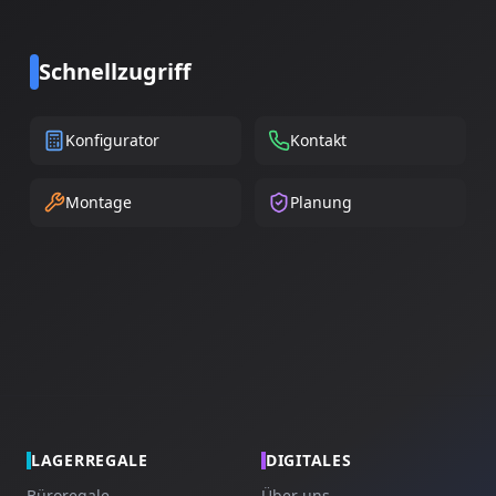
Schnellzugriff
Konfigurator
Kontakt
Montage
Planung
LAGERREGALE
DIGITALES
Büroregale
Über uns