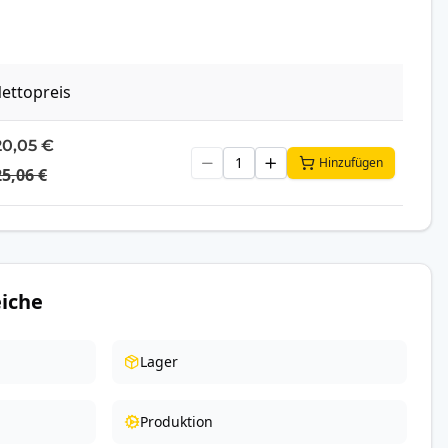
ettopreis
20,05 €
Hinzufügen
25,06 €
iche
Lager
Produktion