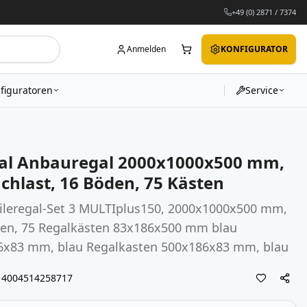
+49 (0) 2871 / 7374
Anmelden
KONFIGURATOR
figuratoren
Service
gal Anbauregal 2000x1000x500 mm,
achlast, 16 Böden, 75 Kästen
eileregal-Set 3 MULTIplus150, 2000x1000x500 mm,
den, 75 Regalkästen 83x186x500 mm blau
6x83 mm, blau Regalkasten 500x186x83 mm, blau
4004514258717