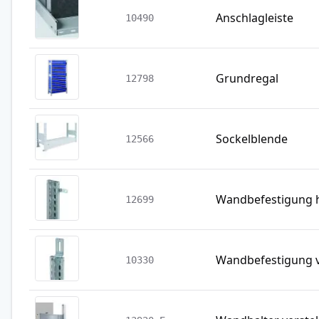
Anschlagleiste
10490
Grundregal
12798
Sockelblende
12566
Wandbefestigung h
12699
Wandbefestigung v
10330