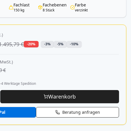
Fachlast
Fachebenen
Farbe
150 kg
8 Stück
verzinkt
.)
1.495,79 €
-20%
-3%
-5%
-10%
 MwSt.)
9 €
-4 Werktage Spedition
Warenkorb
Pal
Beratung anfragen