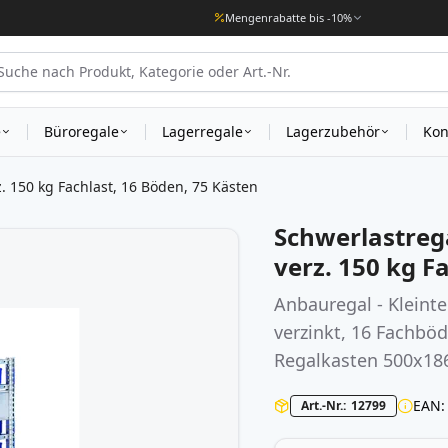
Mengenrabatte bis -10%
e
Büroregale
Lagerregale
Lagerzubehör
Kon
 150 kg Fachlast, 16 Böden, 75 Kästen
Schwerlastre
verz. 150 kg F
Anbauregal - Kleint
verzinkt, 16 Fachbö
Regalkasten 500x18
EAN
Art.-Nr.
12799