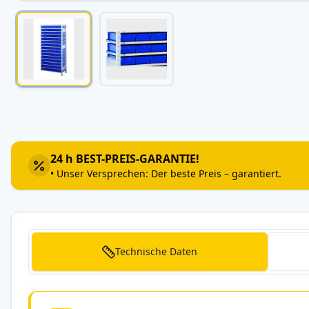
Zum
Anfang
der
Bildergalerie
24 h BEST-PREIS-GARANTIE!
springen
• Unser Versprechen: Der beste Preis – garantiert.
Technische Daten