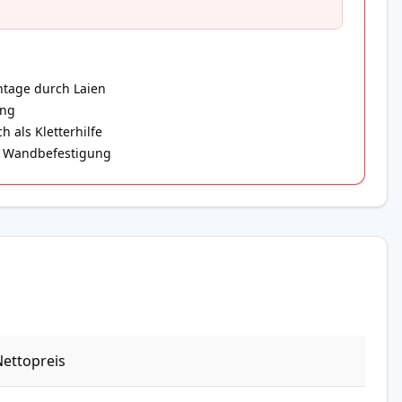
ntage durch Laien
ung
 als Kletterhilfe
er Wandbefestigung
ettopreis