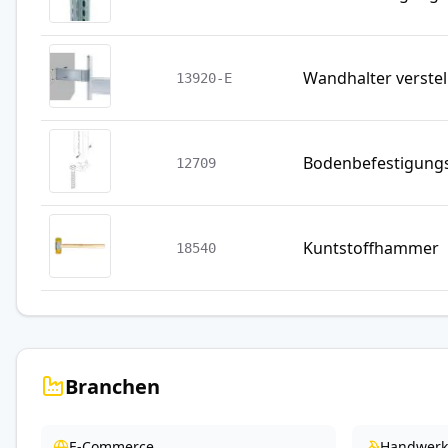
Wandhalter verstel
13920-E
Bodenbefestigung
12709
Kuntstoffhammer
18540
Branchen
E-Commerce
Handwerk