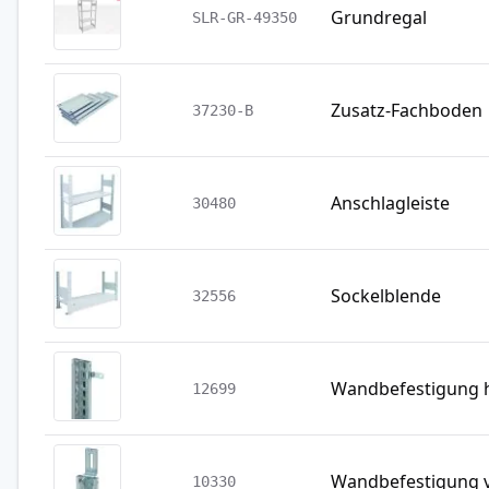
Grundregal
SLR-GR-49350
Zusatz-Fachboden
37230-B
Anschlagleiste
30480
Sockelblende
32556
Wandbefestigung h
12699
Wandbefestigung v
10330