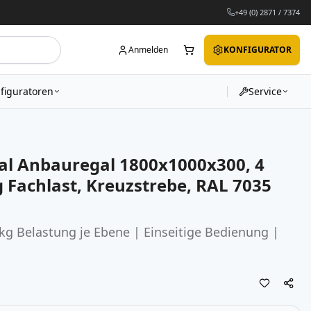
+49 (0) 2871 / 7374
Anmelden
KONFIGURATOR
figuratoren
Service
al Anbauregal 1800x1000x300, 4
 Fachlast, Kreuzstrebe, RAL 7035
kg Belastung je Ebene | Einseitige Bedienung |