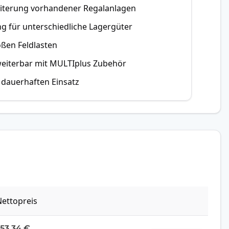
eiterung vorhandener Regalanlagen
ng für unterschiedliche Lagergüter
oßen Feldlasten
rweiterbar mit MULTIplus Zubehör
 dauerhaften Einsatz
ettopreis
153,34 €