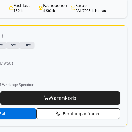
Fachlast
Fachebenen
Farbe
150 kg
4 Stück
RAL 7035 lichtgrau
.)
3%
-5%
-10%
 MwSt.)
4 Werktage Spedition
Warenkorb
Pal
Beratung anfragen