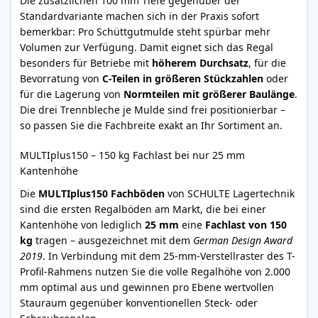
Die zusätzlichen 100 mm Tiefe gegenüber der
Standardvariante machen sich in der Praxis sofort
bemerkbar: Pro Schüttgutmulde steht spürbar mehr
Volumen zur Verfügung. Damit eignet sich das Regal
besonders für Betriebe mit
höherem Durchsatz
, für die
Bevorratung von
C-Teilen in größeren Stückzahlen
oder
für die Lagerung von
Normteilen mit größerer Baulänge
.
Die drei Trennbleche je Mulde sind frei positionierbar –
so passen Sie die Fachbreite exakt an Ihr Sortiment an.
MULTIplus150 – 150 kg Fachlast bei nur 25 mm
Kantenhöhe
Die
MULTIplus150 Fachböden
von SCHULTE Lagertechnik
sind die ersten Regalböden am Markt, die bei einer
Kantenhöhe von lediglich
25 mm
eine
Fachlast von 150
kg
tragen – ausgezeichnet mit dem
German Design Award
2019
. In Verbindung mit dem 25-mm-Verstellraster des T-
Profil-Rahmens nutzen Sie die volle Regalhöhe von 2.000
mm optimal aus und gewinnen pro Ebene wertvollen
Stauraum gegenüber konventionellen Steck- oder