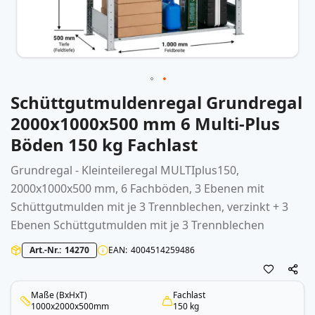
Schüttgutmuldenregal Grundregal
Zum
Anfang
2000x1000x500 mm 6 Multi-Plus
der
Böden 150 kg Fachlast
Bildergalerie
springen
Grundregal - Kleinteileregal MULTIplus150,
2000x1000x500 mm, 6 Fachböden, 3 Ebenen mit
Schüttgutmulden mit je 3 Trennblechen, verzinkt + 3
Ebenen Schüttgutmulden mit je 3 Trennblechen
Art.-Nr.
14270
EAN
4004514259486
Maße (BxHxT)
Fachlast
1000x2000x500mm
150 kg