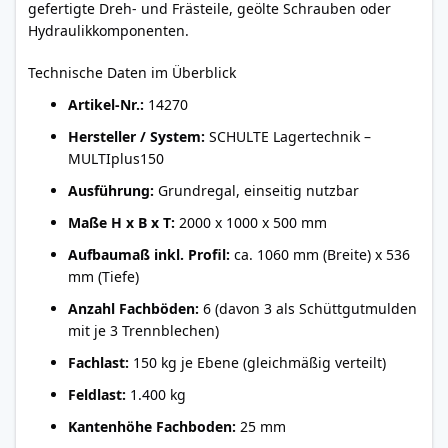
gefertigte Dreh- und Frästeile, geölte Schrauben oder
Hydraulikkomponenten.
Technische Daten im Überblick
Artikel-Nr.:
14270
Hersteller / System:
SCHULTE Lagertechnik –
MULTIplus150
Ausführung:
Grundregal, einseitig nutzbar
Maße H x B x T:
2000 x 1000 x 500 mm
Aufbaumaß inkl. Profil:
ca. 1060 mm (Breite) x 536
mm (Tiefe)
Anzahl Fachböden:
6 (davon 3 als Schüttgutmulden
mit je 3 Trennblechen)
Fachlast:
150 kg je Ebene (gleichmäßig verteilt)
Feldlast:
1.400 kg
Kantenhöhe Fachboden:
25 mm