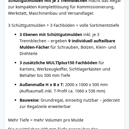
Schüttgutmulden mit je 3 Trennblechen
macht das Regal
zur kompakten Komplettlösung für Kommissionierung,
Werkstatt, Maschinenbau und Versandlager.
3 Schüttgutmulden + 3 Fachböden = volle Sortimentstiefe
3 Ebenen mit Schüttgutmulden
inkl. je 3
Trennblechen – ergeben
9 individuell aufteilbare
Mulden-Fächer
für Schrauben, Bolzen, Klein- und
Drehteile
3 zusätzliche MULTIplus150 Fachböden
für
Kartons, Werkzeugkoffer, Sichtlagerkästen und
Behälter bis 500 mm Tiefe
Außenmaße H x B x T:
2000 x 1000 x 500 mm
(Aufbaumaß inkl. T-Profil ca. 1060 x 536 mm)
Bauweise:
Grundregal, einseitig nutzbar – jederzeit
zur Regalzeile erweiterbar
Mehr Tiefe = mehr Volumen pro Mulde