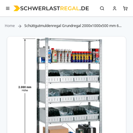
Home
Schüttgutmuldenregal Grundregal 2000x1000x500 mm 6
Multi-Plus Böden 150 kg Fachlast
Zum
Ende
der
Bildergalerie
springen