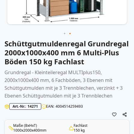
Schüttgutmuldenregal Grundregal
Zum
Anfang
2000x1000x400 mm 6 Multi-Plus
der
Böden 150 kg Fachlast
Bildergalerie
springen
Grundregal - Kleinteileregal MULTIplus150,
2000x1000x400 mm, 6 Fachböden, 3 Ebenen mit
Schüttgutmulden mit je 3 Trennblechen, verzinkt + 3
Ebenen Schüttgutmulden mit je 3 Trennblechen
Art.-Nr.
14271
EAN
4004514259493
Maße (BxHxT)
Fachlast
1000x2000x400mm
150 kg