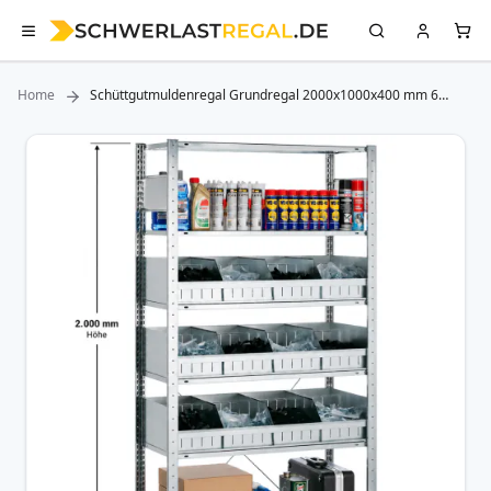
Home
Schüttgutmuldenregal Grundregal 2000x1000x400 mm 6
Multi-Plus Böden 150 kg Fachlast
Zum
Ende
der
Bildergalerie
springen