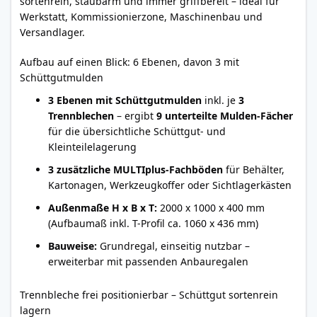
sortenrein, staubarm und immer griffbereit – ideal für
Werkstatt, Kommissionierzone, Maschinenbau und
Versandlager.
Aufbau auf einen Blick: 6 Ebenen, davon 3 mit
Schüttgutmulden
3 Ebenen mit Schüttgutmulden
inkl. je
3
Trennblechen
– ergibt
9 unterteilte Mulden-Fächer
für die übersichtliche Schüttgut- und
Kleinteilelagerung
3 zusätzliche MULTIplus-Fachböden
für Behälter,
Kartonagen, Werkzeugkoffer oder Sichtlagerkästen
Außenmaße H x B x T:
2000 x 1000 x 400 mm
(Aufbaumaß inkl. T-Profil ca. 1060 x 436 mm)
Bauweise:
Grundregal, einseitig nutzbar –
erweiterbar mit passenden Anbauregalen
Trennbleche frei positionierbar – Schüttgut sortenrein
lagern