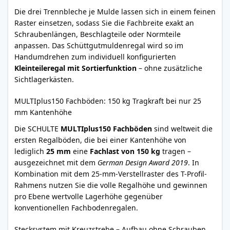
Die drei Trennbleche je Mulde lassen sich in einem feinen
Raster einsetzen, sodass Sie die Fachbreite exakt an
Schraubenlängen, Beschlagteile oder Normteile
anpassen. Das Schüttgutmuldenregal wird so im
Handumdrehen zum individuell konfigurierten
Kleinteileregal mit Sortierfunktion
– ohne zusätzliche
Sichtlagerkästen.
MULTIplus150 Fachböden: 150 kg Tragkraft bei nur 25
mm Kantenhöhe
Die SCHULTE
MULTIplus150 Fachböden
sind weltweit die
ersten Regalböden, die bei einer Kantenhöhe von
lediglich
25 mm
eine
Fachlast von 150 kg
tragen –
ausgezeichnet mit dem
German Design Award 2019
. In
Kombination mit dem 25-mm-Verstellraster des T-Profil-
Rahmens nutzen Sie die volle Regalhöhe und gewinnen
pro Ebene wertvolle Lagerhöhe gegenüber
konventionellen Fachbodenregalen.
Stecksystem mit Kreuzstrebe – Aufbau ohne Schrauben