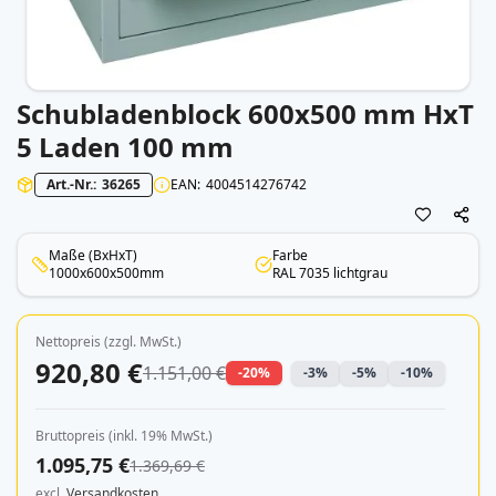
Schubladenblock 600x500 mm HxT
Zum
Anfang
5 Laden 100 mm
der
Bildergalerie
Art.-Nr.
36265
EAN
4004514276742
springen
Maße (BxHxT)
Farbe
1000x600x500mm
RAL 7035 lichtgrau
Nettopreis (zzgl. MwSt.)
920,80 €
1.151,00 €
-20%
-3%
-5%
-10%
Bruttopreis (inkl. 19% MwSt.)
1.095,75 €
1.369,69 €
excl.
Versandkosten